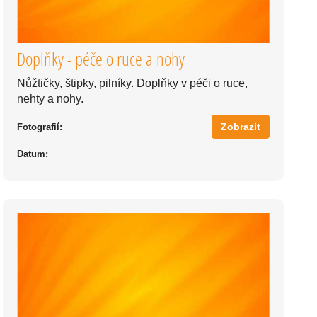
Doplňky - péče o ruce a nohy
Nůžtičky, štipky, pilníky. Doplňky v péči o ruce,
nehty a nohy.
Zobrazit
Fotografií:
Datum: