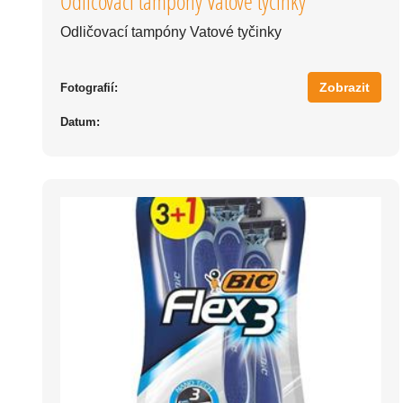
Odličovací tampóny Vatové tyčinky
Odličovací tampóny Vatové tyčinky
Zobrazit
Fotografií:
Datum: