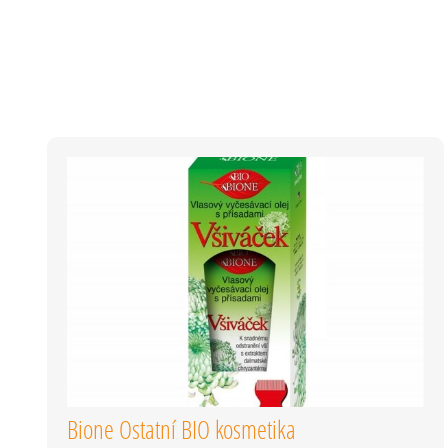
NEJLEPŠÍ PŘÍRODNÍ KOSMETIKA, NEJLEPŠÍ PRACÍ PROSTŘEDKY, NEJLEPŠÍ VLAS
ANTIPERSPIRANTY,
NEJLEPŠÍ A NEJLEVNĚJŠÍ DROGERIE, PŘ
DĚTSKÉ PLENY, NEJLEPŠÍ DĚTSKÁ KOSMETIKA, NEJLE
Bione Ostatní BIO kosmetika