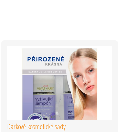
RIE,
ECO
DROGERIE, NEJLEPŠÍ KRMIVO PRO PSI A KOČKY, NEJLEPŠÍ PŘÍRODNÍ
EJLEPŠÍ PŘÍRODNÍ ŠAMPONY NA VLASY, NEJLEPŠÍ
Dárkové kosmetické sady