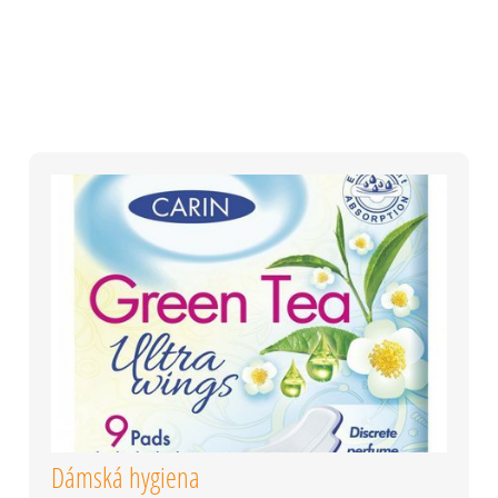
OVÉ ŠAMPONY, NEJLEPŠÍ PLEŤOVÉ KRÉM, NEJLEPŠÍ
BIO
KOSMETIKA, NEJLEVNĚJŠÍ DROGE
ÍRODNÍ KOSMETIKA, NEJLEPŠÍ PŘÍRODNÍ PLEŤOVÉ KRÉMY, N
DROGERIE NA CESTÁCH ŽACLÉŘ
PŠÍ ČISTÍCÍ PROSTŘEDKY,
Dámská hygiena