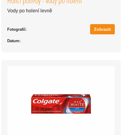
Holící potřeby - Vody po holení
Vody po holení levně
Zobrazit
Fotografií:
Datum: