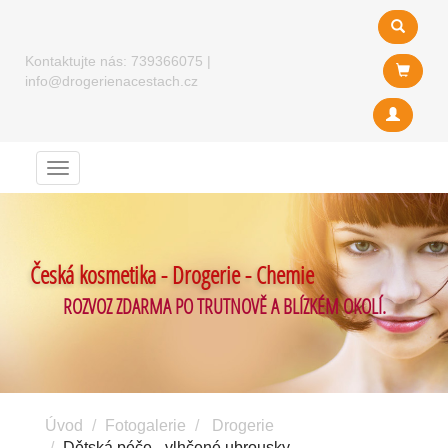
Kontaktujte nás:
739366075
|
info@drogerienacestach.cz
Menu
Česká kosmetika - Drogerie - Chemie
ROZVOZ ZDARMA PO TRUTNOVĚ A BLÍZKÉM OKOLÍ.
Úvod
Fotogalerie
Drogerie
Dětská péče - vlhčené ubrousky