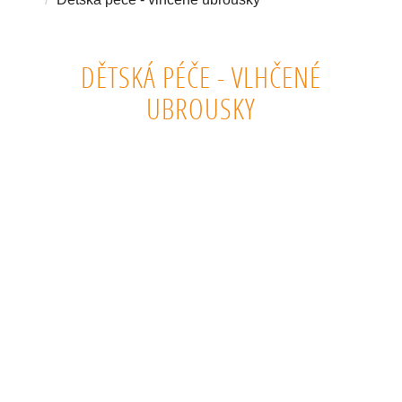
DĚTSKÁ PÉČE - VLHČENÉ
UBROUSKY
DĚTSKÁ PŘÍRODNÍ KOSMETIKA, DĚTSKÉ SPRCHOVÉ GELY, DĚTSKÉ
ZUBNÍ KARTÁČKY, DĚTSKÉ ZUBNÍ PASTY, DĚTSKÉ VLHČENÉ
UBROUSKY, DĚTSKÉ PLENY, DĚTSKÉ PŘÍRODNÍ ŠAMPONY, DĚTSKÉ
PŘÍRODNÍ MÝDLO, DĚTSKÉ ŠAMPONY NA KUDRNATÉ VLASY,
DĚTSKÉ ŠAMPONY PROTI LUPŮM, DĚTSKÉ KRÉMY NA
OPRUZENINY, DĚTSKÉ KRÉMY NA OPALOVÁNÍ, DĚTSKÉ KRÉMY NA
OBLIČEJ, NEJLEPŠÍ DĚTSKÁ KOSMETIKA, DĚTSKÉ PŘÍRODNÍ