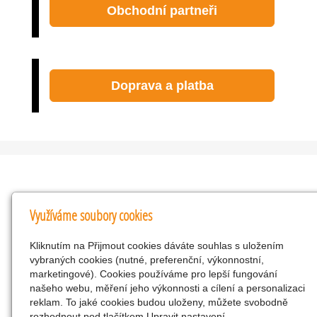
Obchodní partneři
Doprava a platba
Kontakty
Využíváme soubory cookies
KNK obchodní společnost s r.o.
Kliknutím na Přijmout cookies dáváte souhlas s uložením
Komenského 127, Žacléř, 542 01 Číslo účtu:
vybraných cookies (nutné, preferenční, výkonnostní,
286293602/0300
marketingové). Cookies používáme pro lepší fungování
25298518
našeho webu, měření jeho výkonnosti a cílení a personalizaci
reklam. To jaké cookies budou uloženy, můžete svobodně
CZ25298518
rozhodnout pod tlačítkem Upravit nastavení.