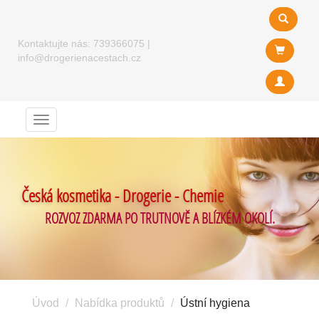
Kontaktujte nás:
739366075
|
info@drogerienacestach.cz
Menu
Česká kosmetika - Drogerie - Chemie
ROZVOZ ZDARMA PO TRUTNOVĚ A BLÍZKÉM OKOLÍ.
Úvod
Nabídka produktů
Ústní hygiena