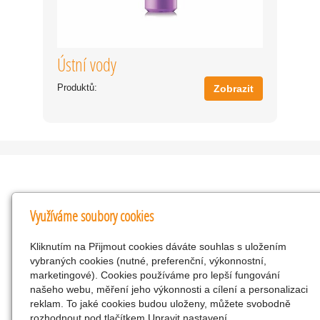
Ústní vody
Produktů:
Zobrazit
Kontakty
Využíváme soubory cookies
KNK obchodní společnost s r.o.
Kliknutím na Přijmout cookies dáváte souhlas s uložením
Komenského 127, Žacléř, 542 01 Číslo účtu:
vybraných cookies (nutné, preferenční, výkonnostní,
286293602/0300
marketingové). Cookies používáme pro lepší fungování
25298518
našeho webu, měření jeho výkonnosti a cílení a personalizaci
reklam. To jaké cookies budou uloženy, můžete svobodně
CZ25298518
rozhodnout pod tlačítkem Upravit nastavení.