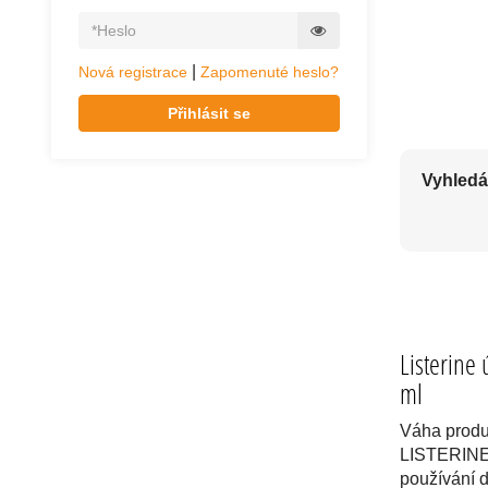
KVALITNÍ ÚST
|
Nová registrace
Zapomenuté heslo?
Přihlásit se
Vyhledá
Listerine
ml
Váha produ
LISTERINE
používání 