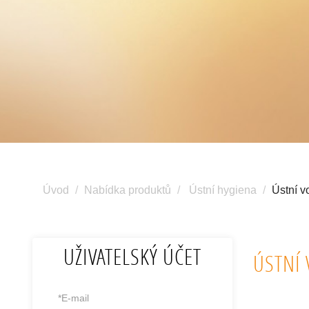
Úvod
Nabídka produktů
Ústní hygiena
Ústní v
UŽIVATELSKÝ ÚČET
ÚSTNÍ