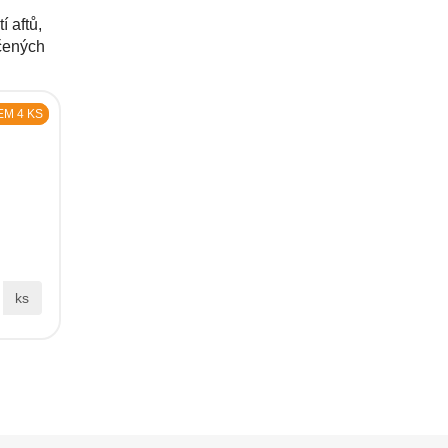
í aftů,
ačených
M 4 KS
ks