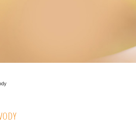
ody
 VODY