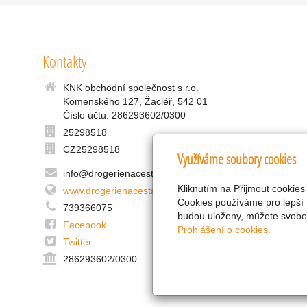
Kontakty
KNK obchodní společnost s r.o.
Komenského 127, Žacléř, 542 01
Číslo účtu: 286293602/0300
25298518
CZ25298518
Využíváme soubory cookies
info@drogerienacestach.cz
Kliknutím na Přijmout cookies
www.drogerienacestach.cz
Cookies používáme pro lepší 
739366075
budou uloženy, můžete svobod
Facebook
Prohlášení o cookies.
Twitter
286293602/0300