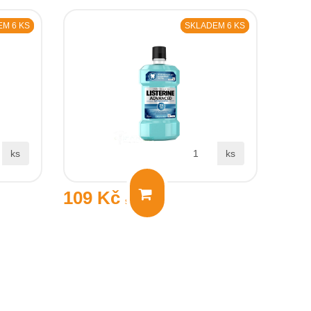
M 6 KS
SKLADEM 6 KS
ks
ks
109 Kč
s DPH