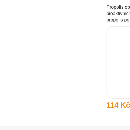
Propolis o
bioaktivníc
propolis po
114 K