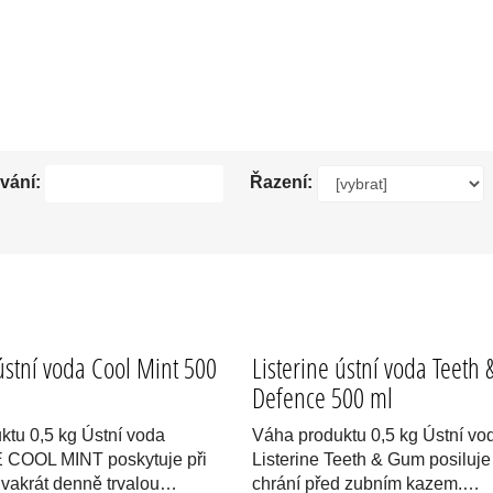
NÍ VODY LEVNĚ. PŘÍRODNÍ ZUBNÍ PASTY. NEJLEPŠÍ A NEJLEVNĚJŠÍ ZUBNÍ K
vání:
Řazení:
 ústní voda Cool Mint 500
Listerine ústní voda Teeth
Defence 500 ml
ktu 0,5 kg Ústní voda
Váha produktu 0,5 kg Ústní vo
 COOL MINT poskytuje při
Listerine Teeth & Gum posiluje
dvakrát denně trvalou…
chrání před zubním kazem.…