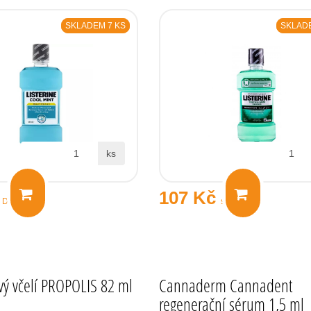
SKLADEM 7 KS
SKLADE
ks
107 Kč
s DPH
s DPH
vý včelí PROPOLIS 82 ml
Cannaderm Cannadent
regenerační sérum 1,5 ml