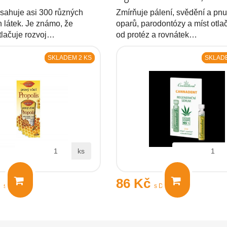
bsahuje asi 300 různých
Zmírňuje pálení, svědění a pnut
h látek. Je známo, že
oparů, parodontózy a míst otl
tlačuje rozvoj…
od protéz a rovnátek…
SKLADEM 2 KS
SKLADE
ks
č
86 Kč
s DPH
s DPH