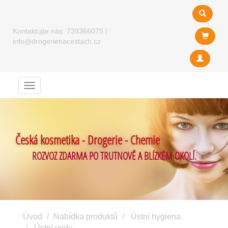
Kontaktujte nás:
739366075
|
info@drogerienacestach.cz
Menu
Česká kosmetika - Drogerie - Chemie
ROZVOZ ZDARMA PO TRUTNOVĚ A BLÍZKÉM OKOLÍ.
Úvod
Nabídka produktů
Ústní hygiena
Ústní vody