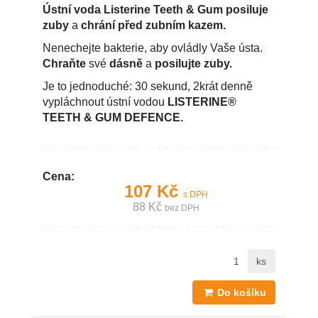
Ústní voda Listerine Teeth & Gum
posiluje
zuby
a
chrání před zubním kazem.
Nenechejte bakterie, aby ovládly Vaše ústa.
Chraňte
své
dásně
a
posilujte zuby.
Je to jednoduché: 30 sekund, 2krát denně
vypláchnout ústní vodou
LISTERINE®
TEETH & GUM DEFENCE.
Cena:
107 Kč
s DPH
88 Kč
bez DPH
ks
Do košíku