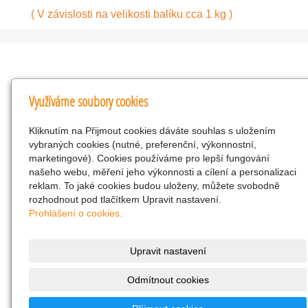
( V závislosti na velikosti balíku cca 1 kg )
Kontakty
Využíváme soubory cookies
KNK obchodní společnost s r.o.
Kliknutím na Přijmout cookies dáváte souhlas s uložením
Komenského 127, Žacléř, 542 01 Číslo účtu:
vybraných cookies (nutné, preferenční, výkonnostní,
286293602/0300
marketingové). Cookies používáme pro lepší fungování
25298518
našeho webu, měření jeho výkonnosti a cílení a personalizaci
reklam. To jaké cookies budou uloženy, můžete svobodně
CZ25298518
rozhodnout pod tlačítkem Upravit nastavení.
info@drogerienacestach.cz
Prohlášení o cookies.
www.drogerienacestach.cz
739366075
Upravit nastavení
Facebook
Odmítnout cookies
Twitter
286293602/0300