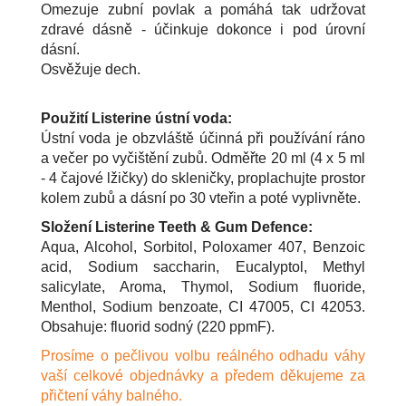
Omezuje zubní povlak a pomáhá tak udržovat
zdravé dásně - účinkuje dokonce i pod úrovní
dásní.
Osvěžuje dech.
Použití Listerine ústní voda:
Ústní voda je obzvláště účinná při používání ráno
a večer po vyčištění zubů. Odměřte 20 ml (4 x 5 ml
- 4 čajové lžičky) do skleničky, proplachujte prostor
kolem zubů a dásní po 30 vteřin a poté vyplivněte.
Složení Listerine Teeth & Gum Defence:
Aqua, Alcohol, Sorbitol, Poloxamer 407, Benzoic
acid, Sodium saccharin, Eucalyptol, Methyl
salicylate, Aroma, Thymol, Sodium fluoride,
Menthol, Sodium benzoate, CI 47005, CI 42053.
Obsahuje: fluorid sodný (220 ppmF).
Prosíme o pečlivou volbu reálného odhadu váhy
vaší celkové objednávky a předem děkujeme za
přičtení váhy balného.