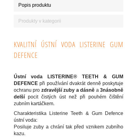
Popis produktu
Produkty v kategorii
KVALITNÍ ÚSTNÍ VODA LISTERINE GUM
DEFENCE
NEJLEPŠÍ ÚSTNÍ VODY ZA NÍZKÉ
CENY.
Ústní voda LISTERINE® TEETH & GUM
DEFENCE
při používání dvakrát denně poskytuje
ochranu pro
zdravější zuby a dásně
a
3násobně
delší
pocit čistých úst než při pouhém čištění
zubním kartáčkem.
Charakteristika Listerine Teeth & Gum Defence
ústní voda:
Posiluje zuby a chrání tak před vznikem zubního
kazu.