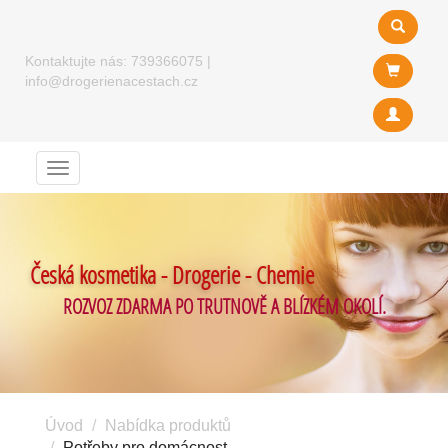
Kontaktujte nás:
739366075
|
info@drogerienacestach.cz
Menu
Česká kosmetika - Drogerie - Chemie
ROZVOZ ZDARMA PO TRUTNOVĚ A BLÍZKÉM OKOLÍ.
Úvod
Nabídka produktů
Potřeby pro domácnost