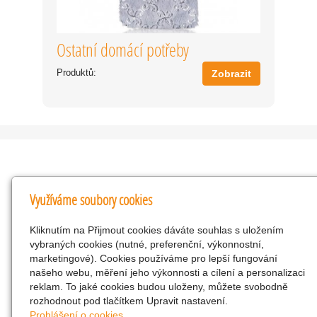
Ostatní domácí potřeby
Produktů:
Zobrazit
Kontakty
Využíváme soubory cookies
KNK obchodní společnost s r.o.
Kliknutím na Přijmout cookies dáváte souhlas s uložením
Komenského 127, Žacléř, 542 01 Číslo účtu:
vybraných cookies (nutné, preferenční, výkonnostní,
286293602/0300
marketingové). Cookies používáme pro lepší fungování
25298518
našeho webu, měření jeho výkonnosti a cílení a personalizaci
reklam. To jaké cookies budou uloženy, můžete svobodně
CZ25298518
rozhodnout pod tlačítkem Upravit nastavení.
info@drogerienacestach.cz
Prohlášení o cookies.