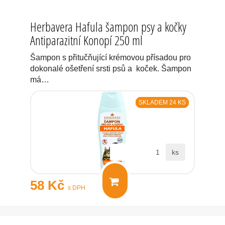
Herbavera Hafula šampon psy a kočky
Antiparazitní Konopí 250 ml
Šampon s přitučňující krémovou přísadou pro
dokonalé ošetření srsti psů a koček. Šampon
má…
SKLADEM 24 KS
ks
58 Kč
s DPH