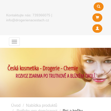
Kontaktujte nás:
739366075
|
info@drogerienacestach.cz
Menu
Česká kosmetika - Drogerie - Chemie
ROZVOZ ZDARMA PO TRUTNOVĚ A BLÍZKÉM OKOLÍ.
Úvod
Nabídka produktů
Potřeby pro domácnost
Psi a kočky