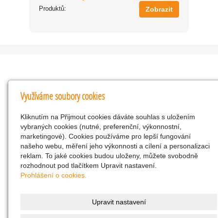
Produktů:
Zobrazit
Kontakty
Využíváme soubory cookies
KNK obchodní společnost s r.o.
Kliknutím na Přijmout cookies dáváte souhlas s uložením
Komenského 127, Žacléř, 542 01 Číslo účtu:
vybraných cookies (nutné, preferenční, výkonnostní,
286293602/0300
marketingové). Cookies používáme pro lepší fungování
25298518
našeho webu, měření jeho výkonnosti a cílení a personalizaci
reklam. To jaké cookies budou uloženy, můžete svobodně
CZ25298518
rozhodnout pod tlačítkem Upravit nastavení.
info@drogerienacestach.cz
Prohlášení o cookies.
www.drogerienacestach.cz
739366075
Upravit nastavení
Facebook