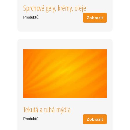
Sprchové gely, krémy, oleje
Produktů:
Zobrazit
Tekutá a tuhá mýdla
Produktů:
Zobrazit