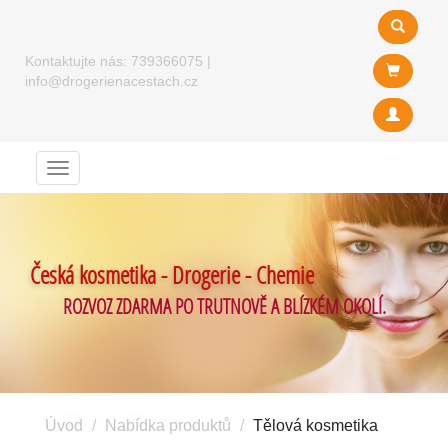
Kontaktujte nás:
739366075
|
info@drogerienacestach.cz
Menu
Česká kosmetika - Drogerie - Chemie
ROZVOZ ZDARMA PO TRUTNOVĚ A BLÍZKÉM OKOLÍ.
Úvod
Nabídka produktů
Tělová kosmetika