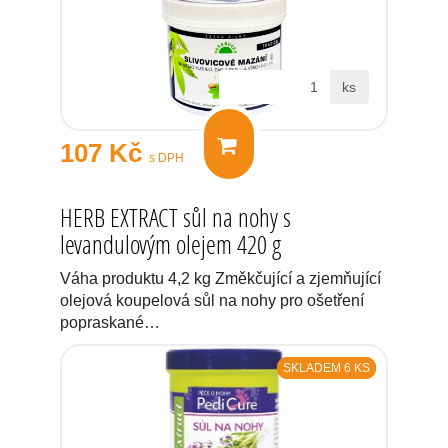
ks
107 Kč
s DPH
HERB EXTRACT sůl na nohy s
levandulovým olejem 420 g
Váha produktu 4,2 kg Změkčující a zjemňující
olejová koupelová sůl na nohy pro ošetření
popraskané…
SKLADEM 6 KS