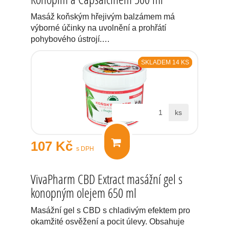
Masáž koňským hřejivým balzámem má
výborné účinky na uvolnění a prohřátí
pohybového ústrojí.…
SKLADEM 14 KS
ks
107 Kč
s DPH
VivaPharm CBD Extract masážní gel s
konopným olejem 650 ml
Masážní gel s CBD s chladivým efektem pro
okamžité osvěžení a pocit úlevy. Obsahuje