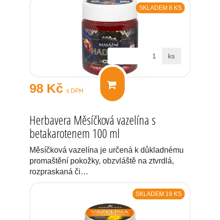
SKLADEM 8 KS
ks
98 Kč
s DPH
Herbavera Měsíčková vazelína s
betakarotenem 100 ml
Měsíčková vazelína je určená k důkladnému
promaštění pokožky, obzvláště na ztvrdlá,
rozpraskaná či…
SKLADEM 19 KS