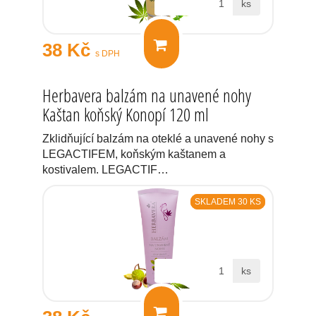
ks
38 Kč
s DPH
Herbavera balzám na unavené nohy
Kaštan koňský Konopí 120 ml
Zklidňující balzám na oteklé a unavené nohy s
LEGACTIFEM, koňským kaštanem a
kostivalem. LEGACTIF…
SKLADEM 30 KS
ks