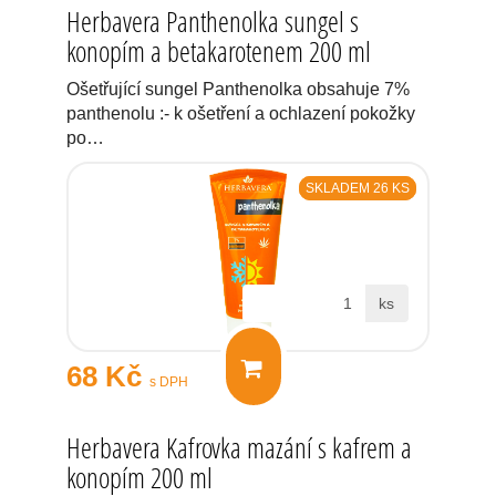
Herbavera Panthenolka sungel s
konopím a betakarotenem 200 ml
Ošetřující sungel Panthenolka obsahuje 7%
panthenolu :- k ošetření a ochlazení pokožky
po…
SKLADEM 26 KS
ks
68 Kč
s DPH
Herbavera Kafrovka mazání s kafrem a
konopím 200 ml