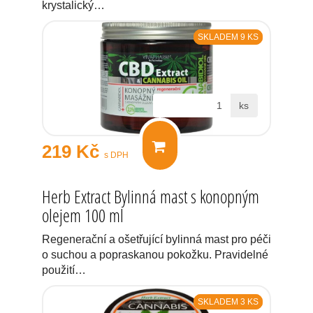
krystalický…
SKLADEM 9 KS
ks
219 Kč
s DPH
Herb Extract Bylinná mast s konopným
olejem 100 ml
Regenerační a ošetřující bylinná mast pro péči
o suchou a popraskanou pokožku. Pravidelné
použití…
SKLADEM 3 KS