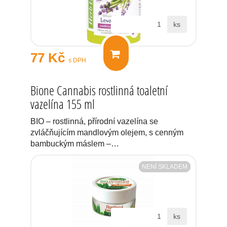
ks
77 Kč
s DPH
Bione Cannabis rostlinná toaletní
vazelína 155 ml
BIO – rostlinná, přírodní vazelína se
zvláčňujícím mandlovým olejem, s cenným
bambuckým máslem –…
NENÍ SKLADEM
ks