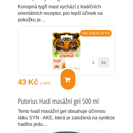
Konopná tygří mast vychází z tradičních
orientálních receptur, pro lepší účinek na
pokožku je…
SKLADEM 20 KS
ks
43 Kč
s DPH
Putorius Hadí masážní gel 500 ml
Tento hadí masážní gel obsahuje účinnou
látku SYN - AKE, která je založená na syntéze
hadího jedu…