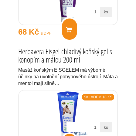
ks
68 Kč
s DPH
Herbavera Eisgel chladivý koňský gel s
konopím a mátou 200 ml
Masáž koňským EISGELEM má výborné
účinky na uvolnění pohybového ústrojí. Máta a
mentol mají silně…
SKLADEM 18 KS
ks