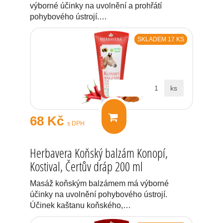
výborné účinky na uvolnění a prohřátí
pohybového ústrojí.…
SKLADEM 17 KS
ks
68 Kč
s DPH
Herbavera Koňský balzám Konopí,
Kostival, Čertův dráp 200 ml
Masáž koňským balzámem má výborné
účinky na uvolnění pohybového ústrojí.
Účinek kaštanu koňského,…