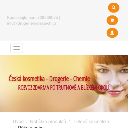
Kontaktujte nás:
739366075
|
info@drogerienacestach.cz
Menu
Česká kosmetika - Drogerie - Chemie
ROZVOZ ZDARMA PO TRUTNOVĚ A BLÍZKÉM OKOLÍ.
Úvod
Nabídka produktů
Tělová kosmetika
Péče o nohy