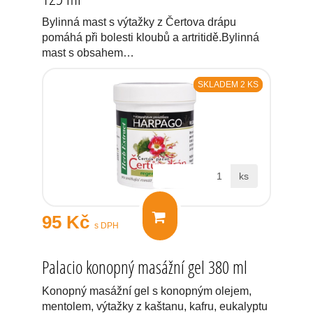
Bylinná mast s výtažky z Čertova drápu
pomáhá při bolesti kloubů a artritidě.Bylinná
mast s obsahem…
SKLADEM 2 KS
ks
95 Kč
s DPH
Palacio konopný masážní gel 380 ml
Konopný masážní gel s konopným olejem,
mentolem, výtažky z kaštanu, kafru, eukalyptu