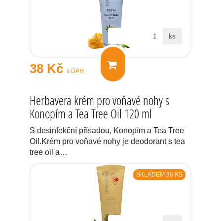
ks
38 Kč
s DPH
Herbavera krém pro voňavé nohy s
Konopím a Tea Tree Oil 120 ml
S desinfekční přísadou, Konopím a Tea Tree
Oil.Krém pro voňavé nohy je deodorant s tea
tree oil a…
SKLADEM 30 KS