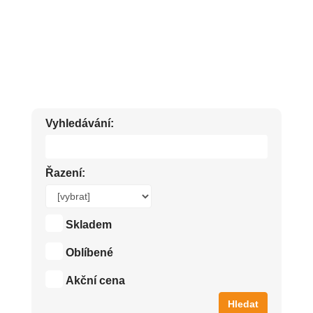
UVOLŇUJÍCÍ A MASÁŽNÍ MASTI, GELY A OLEJE. KRÉMY PROTI
POCITU TĚŽKÝCH NOHOU.
Vyhledávání:
Řazení:
Skladem
Oblíbené
Akční cena
Hledat