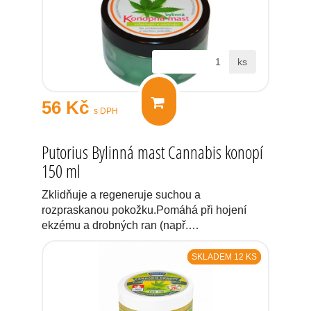
ks
56 Kč
s DPH
Putorius Bylinná mast Cannabis konopí
150 ml
Zklidňuje a regeneruje suchou a
rozpraskanou pokožku.Pomáhá při hojení
ekzému a drobných ran (např.…
SKLADEM 12 KS