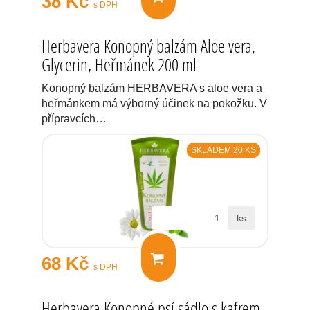
38 Kč
s DPH
Herbavera Konopný balzám Aloe vera,
Glycerin, Heřmánek 200 ml
Konopný balzám HERBAVERA s aloe vera a
heřmánkem má výborný účinek na pokožku. V
přípravcích…
SKLADEM 20 KS
ks
68 Kč
s DPH
Herbavera Konopné psí sádlo s kafrem