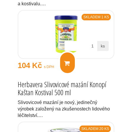
a kostivalu.…
SKLADEM 1 KS
ks
104 Kč
s DPH
Herbavera Slivovicové mazání Konopí
Kaštan Kostival 500 ml
Slivovicové mazání je nový, jedinečný
výrobek založený na zkušenostech lidového
léčitelství.…
SKLADEM 20 KS