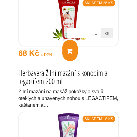
SKLADEM 26 KS
ks
68 Kč
s DPH
Herbavera Žilní mazání s konopím a
legactifem 200 ml
Žilní mazání na masáž pokožky a svalů
oteklých a unavených nohou s LEGACTIFEM,
kaštanem a…
SKLADEM 18 KS