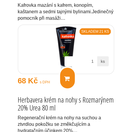
Kafrovka mazání s kafrem, konopím,
kaštanem a sedmi tajnými bylinami.Jedinečný
pomocník při masáži…
SKLADEM 21 KS
ks
68 Kč
s DPH
Herbavera krém na nohy s Rozmarýnem
20% Urea 80 ml
Regenerační krém na nohy na suchou a
ztvrdlou pokožku se změkčujícím a
hydratačním účinkem 20%…