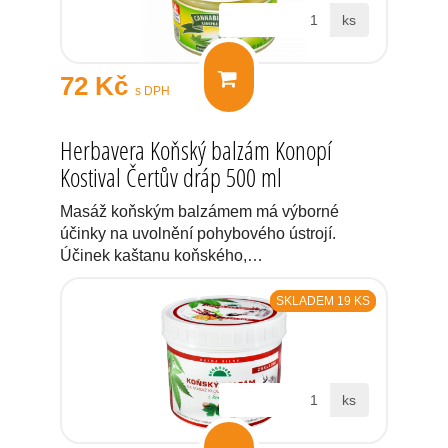
ks
72 Kč
s DPH
Herbavera Koňský balzám Konopí
Kostival Čertův dráp 500 ml
Masáž koňským balzámem má výborné
účinky na uvolnění pohybového ústrojí.
Účinek kaštanu koňského,…
SKLADEM 19 KS
ks