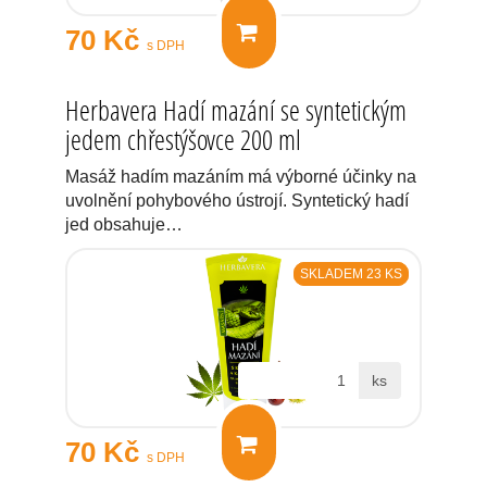
70 Kč
s DPH
Herbavera Hadí mazání se syntetickým
jedem chřestýšovce 200 ml
Masáž hadím mazáním má výborné účinky na
uvolnění pohybového ústrojí. Syntetický hadí
jed obsahuje…
SKLADEM 23 KS
ks
70 Kč
s DPH