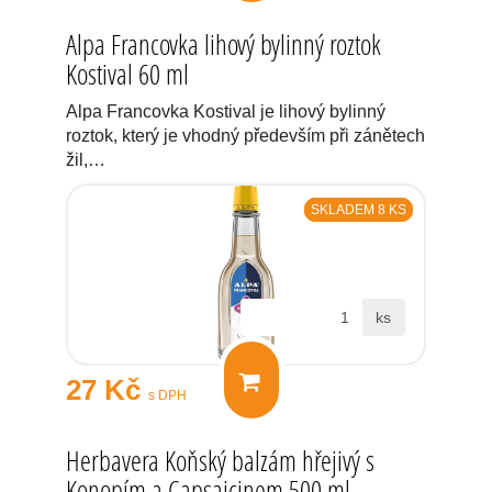
Alpa Francovka lihový bylinný roztok
Kostival 60 ml
Alpa Francovka Kostival je lihový bylinný
roztok, který je vhodný především při zánětech
žil,…
SKLADEM 8 KS
ks
27 Kč
s DPH
Herbavera Koňský balzám hřejivý s
Konopím a Capsaicinem 500 ml