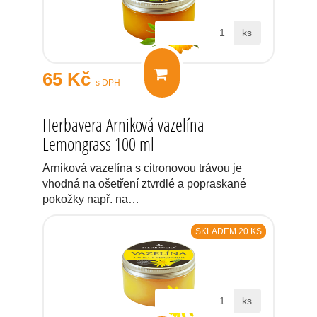
ks
65 Kč
s DPH
Herbavera Arniková vazelína
Lemongrass 100 ml
Arniková vazelína s citronovou trávou je
vhodná na ošetření ztvrdlé a popraskané
pokožky např. na…
SKLADEM 20 KS
ks