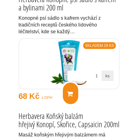
a bylinami 200 ml
Konopné psí sádlo s kafrem vychází z
tradičních receptů českého lidového
léčitelství, kde se každý…
SKLADEM 28 KS
ks
68 Kč
s DPH
Herbavera Koňský balzám
hřejivý Konopí, Skořice, Capsaicin 200ml
Masáž koňským hřejivým balzámem má