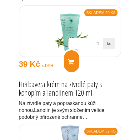
SKLADEM 20 KS
ks
39 Kč
s DPH
Herbavera krém na ztvrdlé paty s
konopím a lanolinem 120 ml
Na ztvrdlé paty a popraskanou kůži
nohou.Lanolin je svým složením velice
podobný přirozené ochranné…
SKLADEM 32 KS