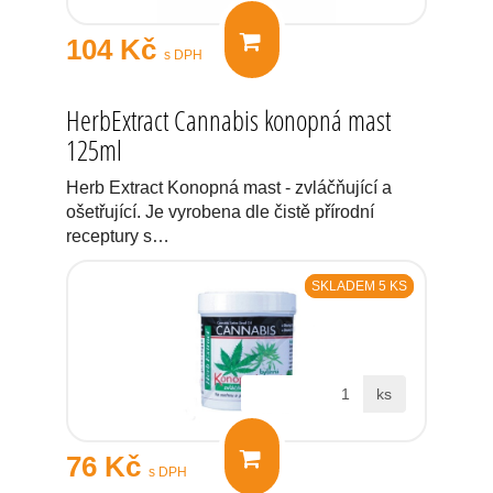
104 Kč
s DPH
HerbExtract Cannabis konopná mast
125ml
Herb Extract Konopná mast - zvláčňující a
ošetřující. Je vyrobena dle čistě přírodní
receptury s…
SKLADEM 5 KS
ks
76 Kč
s DPH