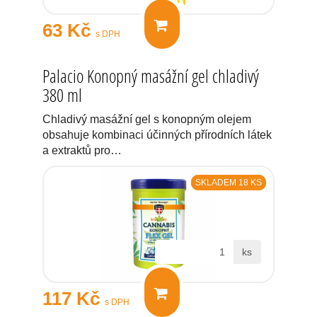
63 Kč
s DPH
Palacio Konopný masážní gel chladivý
380 ml
Chladivý masážní gel s konopným olejem
obsahuje kombinaci účinných přírodních látek
a extraktů pro…
SKLADEM 18 KS
ks
117 Kč
s DPH