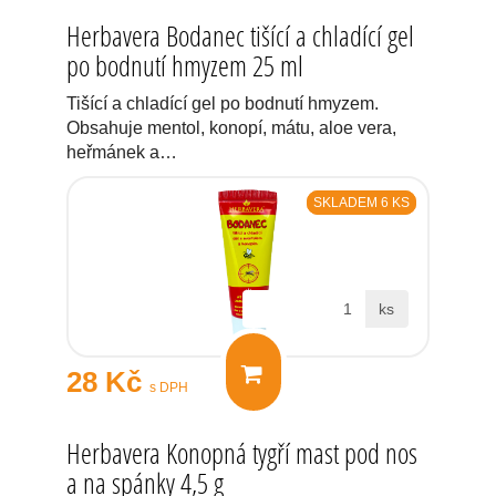
Herbavera Bodanec tišící a chladící gel
po bodnutí hmyzem 25 ml
Tišící a chladící gel po bodnutí hmyzem.
Obsahuje mentol, konopí, mátu, aloe vera,
heřmánek a…
SKLADEM 6 KS
ks
28 Kč
s DPH
Herbavera Konopná tygří mast pod nos
a na spánky 4,5 g