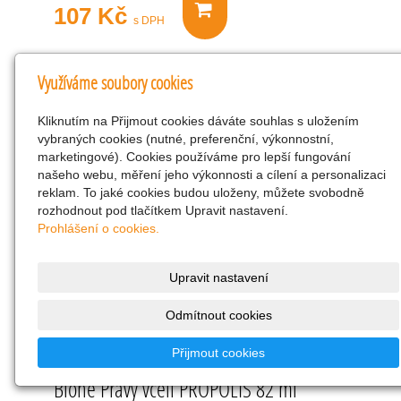
107 Kč
s DPH
Herbavera Hadí mazání 500 ml
Využíváme soubory cookies
Masáž hadím mazáním má výborné účinky na
Kliknutím na Přijmout cookies dáváte souhlas s uložením
uvolnění pohybového ústrojí. Syntetický hadí
vybraných cookies (nutné, preferenční, výkonnostní,
jed obsahuje…
marketingové). Cookies používáme pro lepší fungování
našeho webu, měření jeho výkonnosti a cílení a personalizaci
SKLADEM 15 KS
reklam. To jaké cookies budou uloženy, můžete svobodně
rozhodnout pod tlačítkem Upravit nastavení.
Prohlášení o cookies.
ks
Upravit nastavení
Odmítnout cookies
107 Kč
s DPH
Přijmout cookies
Bione Pravý včelí PROPOLIS 82 ml