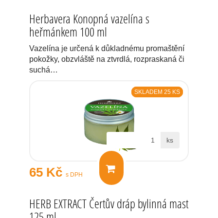
Herbavera Konopná vazelína s
heřmánkem 100 ml
Vazelína je určená k důkladnému promaštění
pokožky, obzvláště na ztvrdlá, rozpraskaná či
suchá…
SKLADEM 25 KS
ks
65 Kč
s DPH
HERB EXTRACT Čertův dráp bylinná mast
125 ml