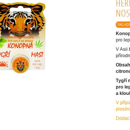
HER
NOS
SKLAD
Konop
pro le
V Asii
přírod
Obsahu
citron
Tygří 
pro le
a klou
V příp
prosím
Dodací