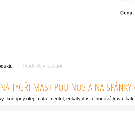
Cena:
Produkty v kategorii
oduktu
Á TYGŘÍ MAST POD NOS A NA SPÁNKY 
ky:
konopný olej, máta, mentol, eukalyptus, citronová tráva, kafr