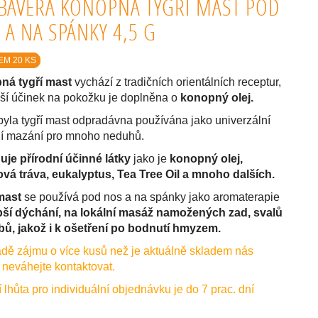
BAVERA KONOPNÁ TYGŘÍ MAST POD
 A NA SPÁNKY 4,5 G
EM 20 KS
ná tygří mast
vychází z tradičních orientálních receptur,
pší účinek na pokožku je doplněna o
konopný olej.
 byla tygří mast odpradávna používána jako univerzální
ní mazání pro mnoho neduhů.
je přírodní účinné látky
jako je
konopný olej,
ová tráva, eukalyptus, Tea Tree Oil a mnoho dalších.
mast
se používá pod nos a na spánky jako aromaterapie
pší dýchání, na lokální masáž namožených zad, svalů
bů, jakož i k ošetření po bodnutí hmyzem.
adě zájmu o více kusů než je aktuálně skladem nás
 neváhejte kontaktovat.
 lhůta pro individuální objednávku je do 7 prac. dní