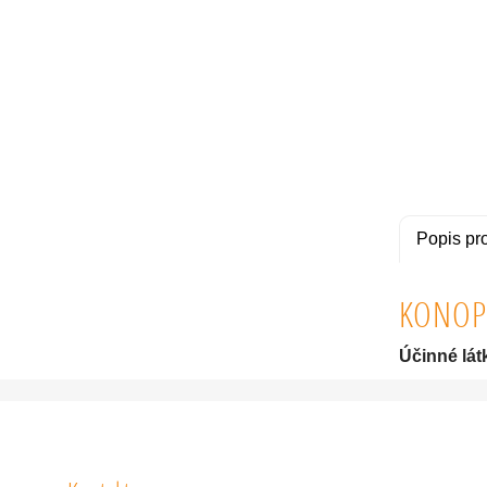
Popis pr
KONOPN
Účinné lát