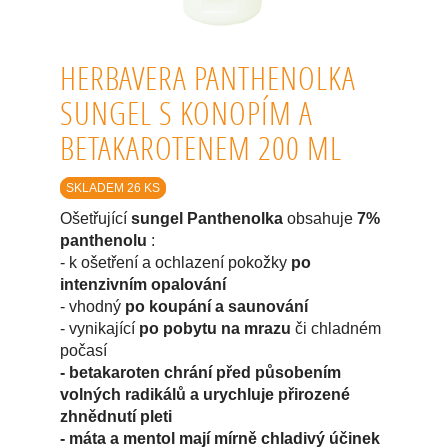
HERBAVERA PANTHENOLKA
SUNGEL S KONOPÍM A
BETAKAROTENEM 200 ML
SKLADEM 26 KS
Ošetřující
sungel Panthenolka
obsahuje
7%
panthenolu
:
- k ošetření a ochlazení pokožky
po
intenzivním opalování
- vhodný
po koupání a saunování
- vynikající
po pobytu na mrazu
či chladném
počasí
- betakaroten chrání před působením
volných radikálů a urychluje přirozené
zhnědnutí pleti
- máta a mentol mají mírně chladivý účinek