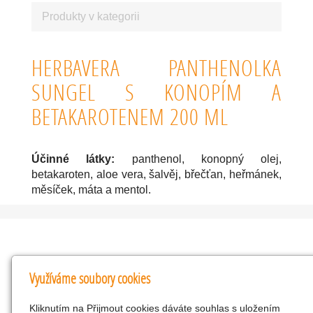
Produkty v kategorii
HERBAVERA PANTHENOLKA
SUNGEL S KONOPÍM A
BETAKAROTENEM 200 ML
Účinné látky:
panthenol, konopný olej,
betakaroten, aloe vera, šalvěj, břečťan, heřmánek,
měsíček, máta a mentol.
Kontakty
Využíváme soubory cookies
KNK obchodní společnost s r.o.
Kliknutím na Přijmout cookies dáváte souhlas s uložením