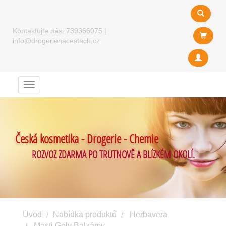
Kontaktujte nás:
739366075
|
info@drogerienacestach.cz
Menu
Česká kosmetika - Drogerie - Chemie
ROZVOZ ZDARMA PO TRUTNOVĚ A BLÍZKÉM OKOLÍ.
Úvod
Nabídka produktů
Herbavera
Masti Gely Balzámy