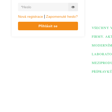
|
Nová registrace
Zapomenuté heslo?
Přihlásit se
VŠECHNY 
FIRMY.
AKT
MODERNÍMI
LABORATO
MEZIPROD
PŘÍPRA