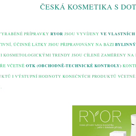
ČESKÁ KOSMETIKA S DO
RYOR
VE VLASTNÍCH
VYRÁBĚNÉ PŘÍPRAVKY
JSOU VYVÍJENY
BYLINNÝ
IVNÍ, ÚČINNÉ LÁTKY JSOU PŘIPRAVOVÁNY NA BÁZI
 KOSMETOLOGICKÝMI TRENDY JSOU CÍLENĚ ZAMĚŘENY NA ŘE
OTK (OBCHODNĚ-TECHNICKÉ KONTROLY)
ŘE VČETNĚ
KONTR
UKTŮ I VÝSTUPNÍ HODNOTY KONEČNÝCH PRODUKTŮ VČETN
VKŮ.