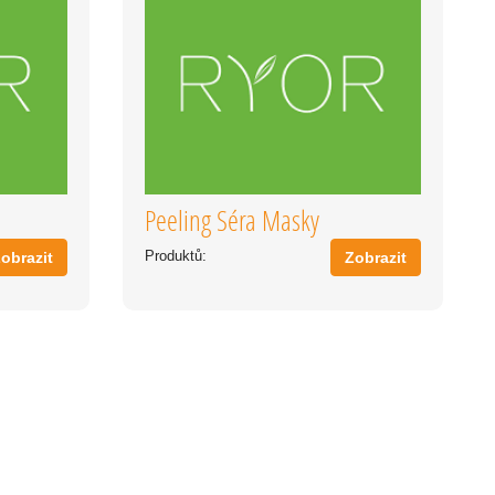
Peeling Séra Masky
Produktů:
obrazit
Zobrazit