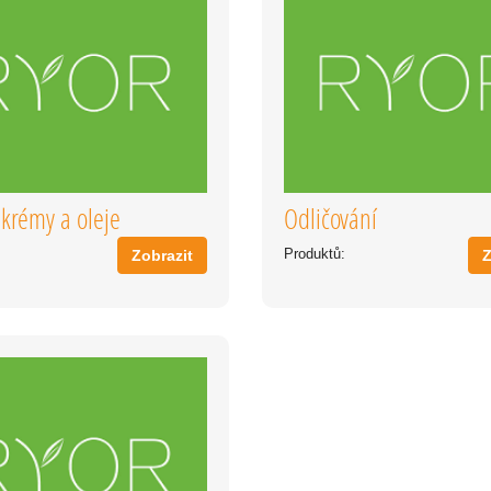
 krémy a oleje
Odličování
Produktů:
Zobrazit
Z