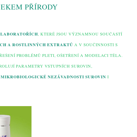
TEKEM PŘÍRODY
 LABORATOŘÍCH
, KTERÉ JSOU VÝZNAMNOU SOUČÁSTÍ
CH A ROSTLINNÝCH EXTRAKTŮ
A V SOUČINNOSTI S
ŠENÍ PROBLÉMŮ PLETI, OŠETŘENÍ A MODELACI TĚLA.
OLUJÍ PARAMETRY VSTUPNÍCH SUROVIN,
MIKROBIOLOGICKÉ NEZÁVADNOSTI SUROVIN
Ě
I