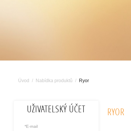
Úvod
Nabídka produktů
Ryor
UŽIVATELSKÝ ÚČET
RYOR