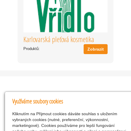
Karlovarská pleťová kosmetika
Produktů:
Zobrazit
Kontakty
Využíváme soubory cookies
KNK obchodní společnost s r.o.
Kliknutím na Přijmout cookies dáváte souhlas s uložením
Komenského 127, Žacléř, 542 01 Číslo účtu:
vybraných cookies (nutné, preferenční, výkonnostní,
286293602/0300
marketingové). Cookies používáme pro lepší fungování
25298518