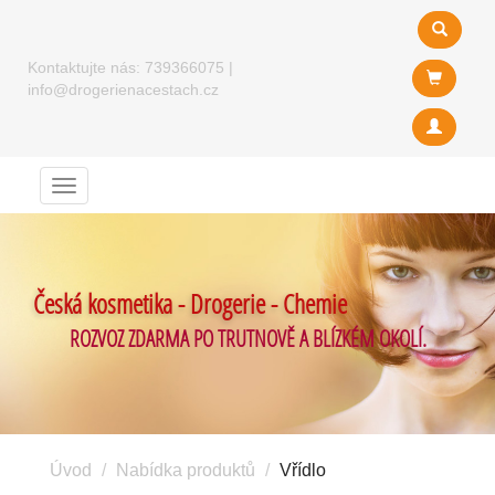
Kontaktujte nás:
739366075
|
info@drogerienacestach.cz
Menu
Česká kosmetika - Drogerie - Chemie
ROZVOZ ZDARMA PO TRUTNOVĚ A BLÍZKÉM OKOLÍ.
Úvod
Nabídka produktů
Vřídlo