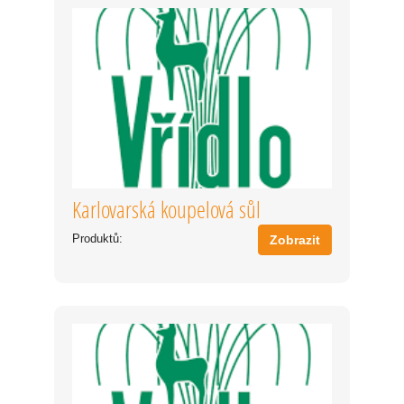
Karlovarská koupelová sůl
Produktů:
Zobrazit