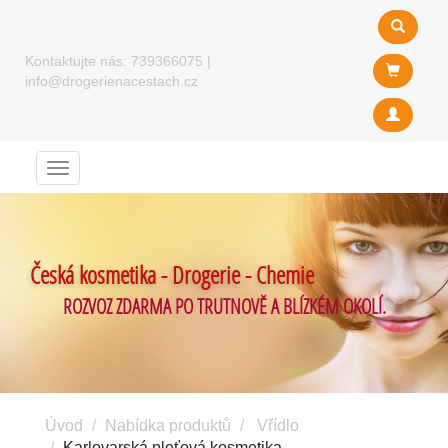
Kontaktujte nás:
739366075
|
info@drogerienacestach.cz
Menu
Česká kosmetika - Drogerie - Chemie
ROZVOZ ZDARMA PO TRUTNOVĚ A BLÍZKÉM OKOLÍ.
Úvod
Nabídka produktů
Vřídlo
Karlovarská pleťová kosmetika