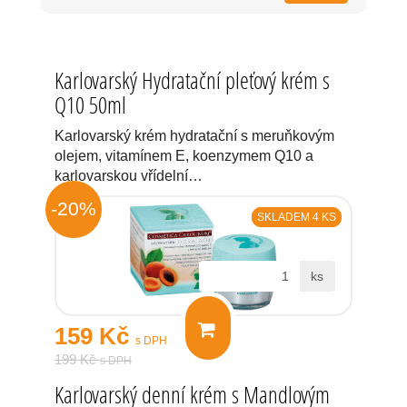
Karlovarský Hydratační pleťový krém s
Q10 50ml
Karlovarský krém hydratační s meruňkovým
olejem, vitamínem E, koenzymem Q10 a
karlovarskou vřídelní…
-20%
SKLADEM 4 KS
ks
159 Kč
s DPH
199 Kč
s DPH
Karlovarský denní krém s Mandlovým