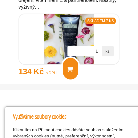
olejem, vitamínem E a panthenolem. Mastný,
výživný,…
SKLADEM 7 KS
ks
134 Kč
s DPH
Kontakty
Využíváme soubory cookies
KNK obchodní společnost s r.o.
Kliknutím na Přijmout cookies dáváte souhlas s uložením
Komenského 127, Žacléř, 542 01 Číslo účtu:
vybraných cookies (nutné, preferenční, výkonnostní,