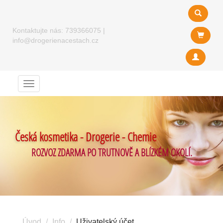
Kontaktujte nás:
739366075
|
info@drogerienacestach.cz
Menu
Česká kosmetika - Drogerie - Chemie
ROZVOZ ZDARMA PO TRUTNOVĚ A BLÍZKÉM OKOLÍ.
Úvod
Info
Uživatelský účet