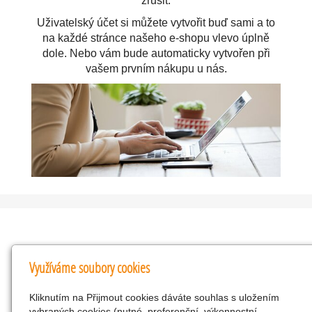
zrušit.
Uživatelský účet si můžete vytvořit buď sami a to
na každé stránce našeho e-shopu vlevo úplně
dole. Nebo vám bude automaticky vytvořen při
vašem prvním nákupu u nás.
Kontakty
Využíváme soubory cookies
KNK obchodní společnost s r.o.
Kliknutím na Přijmout cookies dáváte souhlas s uložením
Komenského 127, Žacléř, 542 01 Číslo účtu:
vybraných cookies (nutné, preferenční, výkonnostní,