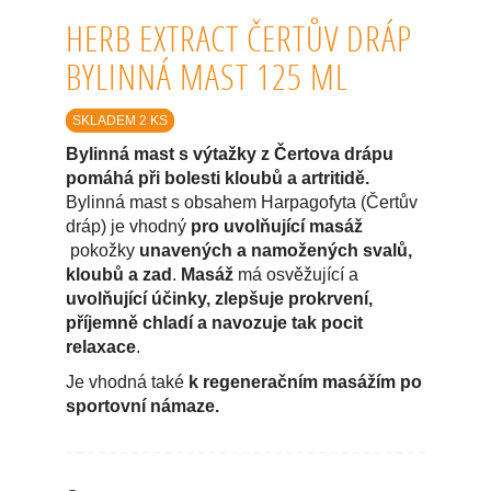
HERB EXTRACT ČERTŮV DRÁP
BYLINNÁ MAST 125 ML
SKLADEM 2 KS
Bylinná mast s výtažky z Čertova drápu
pomáhá při bolesti kloubů a artritidě.
Bylinná mast s obsahem Harpagofyta (Čertův
dráp) je vhodný
pro uvolňující masáž
pokožky
unavených a namožených svalů,
kloubů a zad
.
Masáž
má osvěžující a
uvolňující účinky, zlepšuje prokrvení,
příjemně chladí a navozuje tak pocit
relaxace
.
Je vhodná také
k regeneračním masážím po
sportovní námaze.