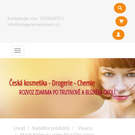
Kontaktujte nás:
739366075
|
info@drogerienacestach.cz
Menu
Česká kosmetika - Drogerie - Chemie
ROZVOZ ZDARMA PO TRUTNOVĚ A BLÍZKÉM OKOLÍ.
Úvod
Nabídka produktů
Vivaco
Masti Krém na nohy Masážní oleje