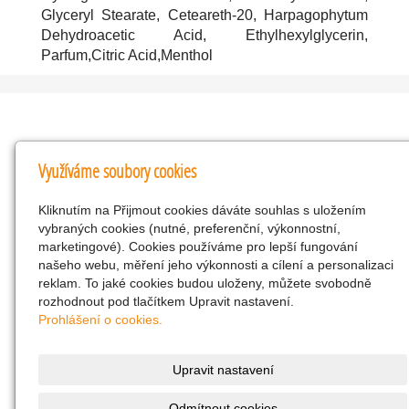
Glyceryl Stearate, Ceteareth-20, Harpagophytum
Dehydroacetic Acid, Ethylhexylglycerin,
Parfum,Citric Acid,Menthol
Kontakty
Využíváme soubory cookies
KNK obchodní společnost s r.o.
Kliknutím na Přijmout cookies dáváte souhlas s uložením
Komenského 127, Žacléř, 542 01 Číslo účtu:
vybraných cookies (nutné, preferenční, výkonnostní,
286293602/0300
marketingové). Cookies používáme pro lepší fungování
25298518
našeho webu, měření jeho výkonnosti a cílení a personalizaci
reklam. To jaké cookies budou uloženy, můžete svobodně
CZ25298518
rozhodnout pod tlačítkem Upravit nastavení.
info@drogerienacestach.cz
Prohlášení o cookies.
www.drogerienacestach.cz
739366075
Upravit nastavení
Facebook
Odmítnout cookies
Twitter