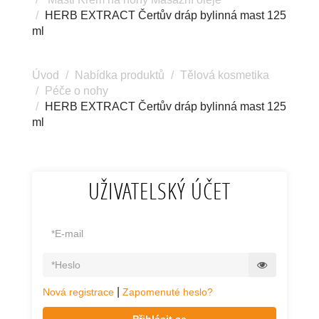
HERB EXTRACT Čertův dráp bylinná mast 125
ml
Úvod
Nabídka produktů
Tělová kosmetika
Péče o nohy
HERB EXTRACT Čertův dráp bylinná mast 125
ml
UŽIVATELSKÝ ÚČET
|
Nová registrace
Zapomenuté heslo?