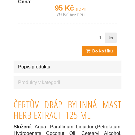
Cena:
95 Kč
s DPH
79 Kč
bez DPH
ks
Do košíku
Popis produktu
Produkty v kategorii
ČERTŮV DRÁP BYLINNÁ MAST
HERB EXTRACT 125 ML
Složení:
Aqua, Paraffinum Liquidum,Petrolatum,
Hydrogenate Coconut Oil, Cetearyl Alcohol,