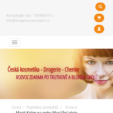
Kontaktujte nás:
739366075
|
info@drogerienacestach.cz
Menu
Česká kosmetika - Drogerie - Chemie
ROZVOZ ZDARMA PO TRUTNOVĚ A BLÍZKÉM OKOLÍ.
Úvod
Nabídka produktů
Vivaco
Masti Krém na nohy Masážní oleje