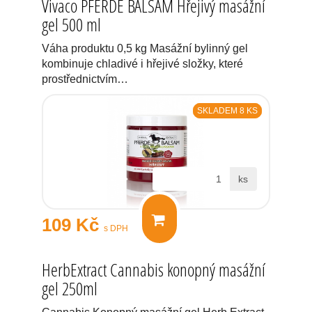
Vivaco PFERDE BALSAM Hřejivý masážní
gel 500 ml
Váha produktu 0,5 kg Masážní bylinný gel
kombinuje chladivé i hřejivé složky, které
prostřednictvím…
SKLADEM 8 KS
ks
109 Kč
s DPH
HerbExtract Cannabis konopný masážní
gel 250ml