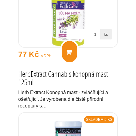
ks
77 Kč
s DPH
HerbExtract Cannabis konopná mast
125ml
Herb Extract Konopná mast - zvláčňující a
ošetřující. Je vyrobena dle čistě přírodní
receptury s…
SKLADEM 5 KS