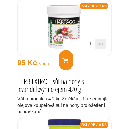
SKLADEM 2 KS
ks
95 Kč
s DPH
HERB EXTRACT sůl na nohy s
levandulovým olejem 420 g
Váha produktu 4,2 kg Změkčující a zjemňující
olejová koupelová sůl na nohy pro ošetření
popraskané…
SKLADEM 6 KS