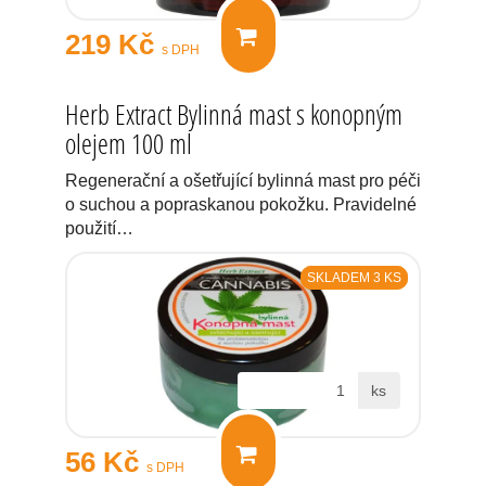
219 Kč
s DPH
Herb Extract Bylinná mast s konopným
olejem 100 ml
Regenerační a ošetřující bylinná mast pro péči
o suchou a popraskanou pokožku. Pravidelné
použití…
SKLADEM 3 KS
ks
56 Kč
s DPH