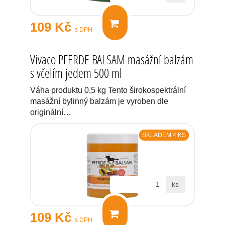
109 Kč
s DPH
Vivaco PFERDE BALSAM masážní balzám
s včelím jedem 500 ml
Váha produktu 0,5 kg Tento širokospektrální
masážní bylinný balzám je vyroben dle
originální…
SKLADEM 4 KS
ks
109 Kč
s DPH