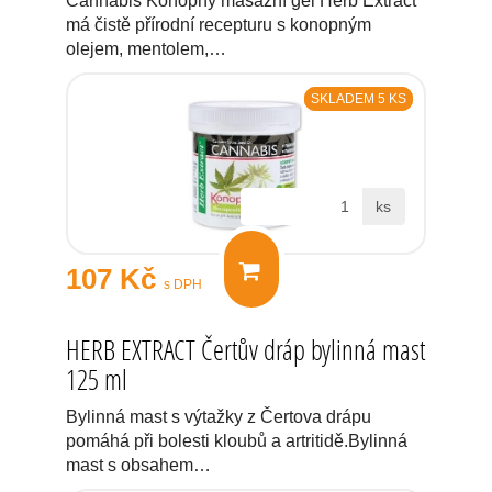
Cannabis Konopný masážní gel Herb Extract
má čistě přírodní recepturu s konopným
olejem, mentolem,…
SKLADEM 5 KS
ks
107 Kč
s DPH
HERB EXTRACT Čertův dráp bylinná mast
125 ml
Bylinná mast s výtažky z Čertova drápu
pomáhá při bolesti kloubů a artritidě.Bylinná
mast s obsahem…