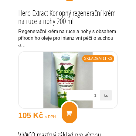
Herb Extract Konopný regenerační krém
na ruce a nohy 200 ml
Regenerační krém na ruce a nohy s obsahem
přírodního oleje pro intenzivní péči o suchou
a…
SKLADEM 11 KS
ks
105 Kč
s DPH
VIVACO masťový základ pro výrobu