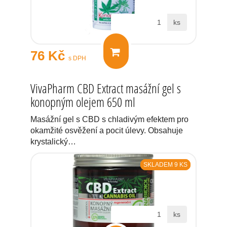
ks
76 Kč
s DPH
VivaPharm CBD Extract masážní gel s
konopným olejem 650 ml
Masážní gel s CBD s chladivým efektem pro
okamžité osvěžení a pocit úlevy. Obsahuje
krystalický…
SKLADEM 9 KS
ks