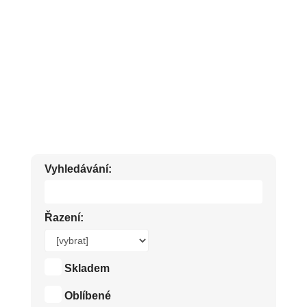
MASÁŽNÍ KRÉMY PROTI BOLESTI ZAD SVALŮ A KLOUBŮ.
KRÉMY PROTI POCITU TĚŽKÝCH NOHOU. ANTISEPTICKÉ
OLEJE.
Vyhledávání:
Řazení:
Skladem
Oblíbené