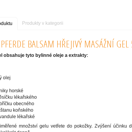
Produkty v kategorii
oduktu
 PFERDE BALSAM HŘEJIVÝ MASÁŽNÍ GEL
l obsahuje tyto bylinné oleje a extrakty:
 olej
rniky horské
ěsíčku lékařského
ebříčku obecného
kaštanu koňského
evandule lékařské
měřené množství gelu vetřete do pokožky. Zvýšení účinku d