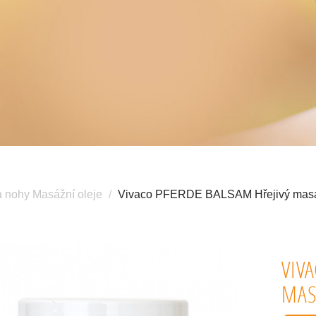
a nohy Masážní oleje
Vivaco PFERDE BALSAM Hřejivý masáž
VIV
MAS