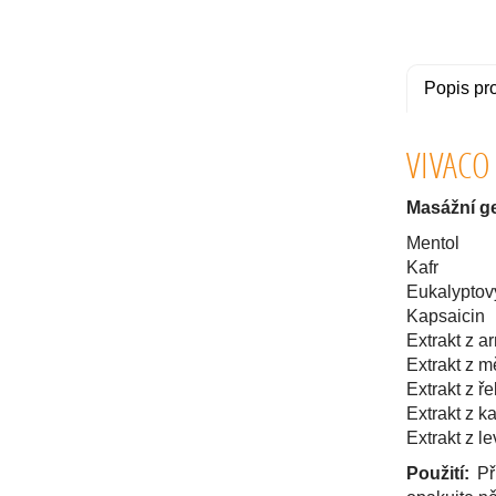
Popis pr
VIVACO
Masážní ge
Mentol
Kafr
Eukalyptový
Kapsaicin
Extrakt z a
Extrakt z m
Extrakt z ř
Extrakt z 
Extrakt z l
Použití:
Při