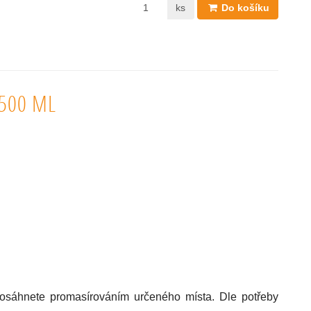
ks
Do košíku
 500 ML
osáhnete promasírováním určeného místa. Dle potřeby