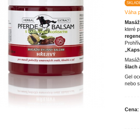
SKLAD
Váha p
Masážn
které 
regene
Prohřív
„Kaps
Masážn
šlach 
Gel oc
nebo s
Cena: