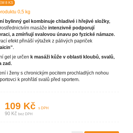
EM 8 KS
roduktu 0,5 kg
í bylinný gel kombinuje chladivé i hřejivé složky,
prostřednictvím masáže
intenzivně podporují
raci, a zmírňují svalovou únavu po fyzické námaze.
ací efekt přináší výtažek z pálivých papriček
aicin“
.
í gel je určen
k masáži kůže v oblasti kloubů, svalů,
a zad.
ení i ženy s chronickým pocitem prochladlých nohou
portovci k prohřátí svalů před sportem.
109 Kč
s DPH
90 Kč
bez DPH