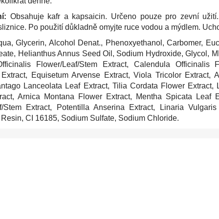
kolikrát denně.
í:
Obsahuje kafr a kapsaicin. Určeno pouze pro zevní užití
liznice. Po použití důkladně omyjte ruce vodou a mýdlem. Ucho
ua, Glycerin, Alcohol Denat., Phenoxyethanol, Carbomer, Euca
eate, Helianthus Annus Seed Oil, Sodium Hydroxide, Glycol, ME
fficinalis Flower/Leaf/Stem Extract, Calendula Officinalis F
m Extract, Equisetum Arvense Extract, Viola Tricolor Extract,
lantago Lanceolata Leaf Extract, Tilia Cordata Flower Extract
ract, Arnica Montana Flower Extract, Mentha Spicata Leaf E
f/Stem Extract, Potentilla Anserina Extract, Linaria Vulga
 Resin, CI 16185, Sodium Sulfate, Sodium Chloride.