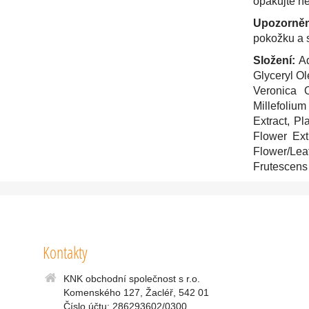
opakujte ně
Upozorněn
pokožku a s
Složení:
Aq
Glyceryl Ol
Veronica O
Millefoliu
Extract, P
Flower Ext
Flower/Lea
Frutescens
Kontakty
KNK obchodní společnost s r.o.
Komenského 127, Žacléř, 542 01
Číslo účtu: 286293602/0300