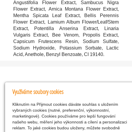
Angustifolia Flower Extract, Sambucus Nigra
Flower Extract, Arnica Montana Flower Extract,
Mentha Spicata Leaf Extract, Bellis Perennis
Flower Extract, Lamium Album Flower/Leaf/Stem
Extract, Potentilla Anserina Extract, Linaria
Vulgaris Extract, Bee Venom, Propolis Extract,
Capsicum Frutescens Resin, Sodium Sulfate,
Sodium Hydroxide, Potassium Sorbate, Lactic
Acid, Anethole, Benzyl Benzoate, CI 19140.
Kontakty
Využíváme soubory cookies
KNK obchodní společnost s r.o.
Kliknutím na Přijmout cookies dáváte souhlas s uložením
Komenského 127, Žacléř, 542 01 Číslo účtu:
vybraných cookies (nutné, preferenční, výkonnostní,
286293602/0300
marketingové). Cookies používáme pro lepší fungování
25298518
našeho webu, měření jeho výkonnosti a cílení a personalizaci
reklam. To jaké cookies budou uloženy, můžete svobodně
CZ25298518