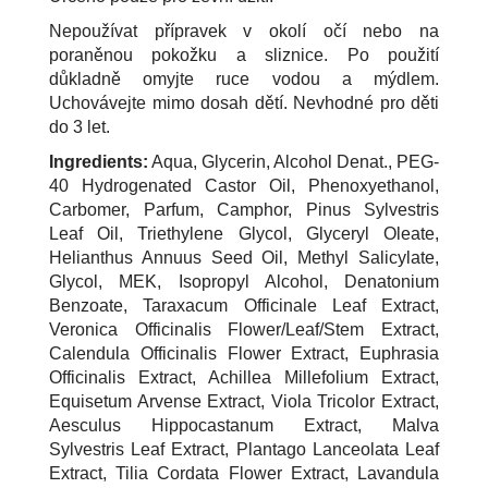
Nepoužívat přípravek v okolí očí nebo na
poraněnou pokožku a sliznice. Po použití
důkladně omyjte ruce vodou a mýdlem.
Uchovávejte mimo dosah dětí. Nevhodné pro děti
do 3 let.
Ingredients:
Aqua, Glycerin, Alcohol Denat., PEG-
40 Hydrogenated Castor Oil, Phenoxyethanol,
Carbomer, Parfum, Camphor, Pinus Sylvestris
Leaf Oil, Triethylene Glycol, Glyceryl Oleate,
Helianthus Annuus Seed Oil, Methyl Salicylate,
Glycol, MEK, Isopropyl Alcohol, Denatonium
Benzoate, Taraxacum Officinale Leaf Extract,
Veronica Officinalis Flower/Leaf/Stem Extract,
Calendula Officinalis Flower Extract, Euphrasia
Officinalis Extract, Achillea Millefolium Extract,
Equisetum Arvense Extract, Viola Tricolor Extract,
Aesculus Hippocastanum Extract, Malva
Sylvestris Leaf Extract, Plantago Lanceolata Leaf
Extract, Tilia Cordata Flower Extract, Lavandula