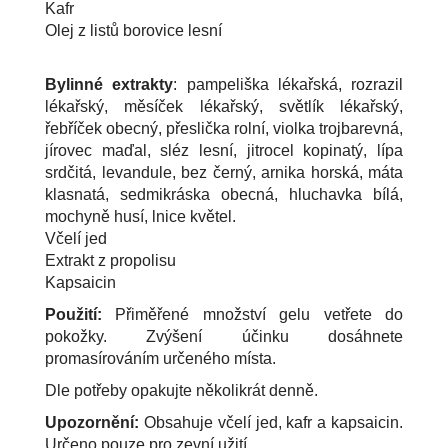
Kafr
Olej z listů borovice lesní
Bylinné extrakty
: pampeliška lékařská, rozrazil
lékařský, měsíček lékařský, světlík lékařský,
řebříček obecný, přeslička rolní, violka trojbarevná,
jírovec maďal, sléz lesní, jitrocel kopinatý, lípa
srdčitá, levandule, bez černý, arnika horská, máta
klasnatá, sedmikráska obecná, hluchavka bílá,
mochyně husí, lnice květel.
Včelí jed
Extrakt z propolisu
Kapsaicin
Použití:
Přiměřené množství gelu vetřete do
pokožky. Zvýšení účinku dosáhnete
promasírováním určeného místa.
Dle potřeby opakujte několikrát denně.
Upozornění:
Obsahuje včelí jed, kafr a kapsaicin.
Určeno pouze pro zevní užití.