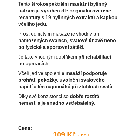
Tento
širokospektrální masážní bylinný
balzám
je
vyroben dle originální ověřené
receptury s 19 bylinných extraktů a kapkou
včelího jedu.
Prostřednictvím masáže je vhodný
při
namožených svalech, svalové únavě nebo
po fyzické a sportovní zátěži.
Je také vhodným doplňkem
při rehabilitaci
po operacích
.
Včelí jed ve spojení
s masáží podporuje
prohřátí pokožky, uvolnění svalového
napětí a tím napomáhá při ztuhlosti svalů.
Díky své konzistenci se
dobře roztírá,
nemastí a je snadno vstřebatelný.
Cena:
109 Kč