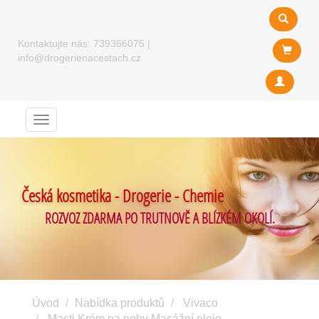
Kontaktujte nás:
739366075
|
info@drogerienacestach.cz
Menu
Česká kosmetika - Drogerie - Chemie
ROZVOZ ZDARMA PO TRUTNOVĚ A BLÍZKÉM OKOLÍ.
Úvod
Nabídka produktů
Vivaco
Masti Krém na nohy Masážní oleje