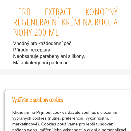
HERB EXTRACT KONOPNÝ
REGENERAČNÍ KRÉM NA RUCE A
NOHY 200 ML
Vhodný pro každodenní péči.
Přírodní receptura.
Neobsahuje parabeny ani silikony.
Má antialergenní parfemaci.
Kontakty
Využíváme soubory cookies
KNK obchodní společnost s r.o.
Kliknutím na Přijmout cookies dáváte souhlas s uložením
Komenského 127, Žacléř, 542 01 Číslo účtu:
vybraných cookies (nutné, preferenční, výkonnostní,
286293602/0300
marketingové). Cookies používáme pro lepší fungování
25298518
našeho webu, měření jeho výkonnosti a cílení a personalizaci