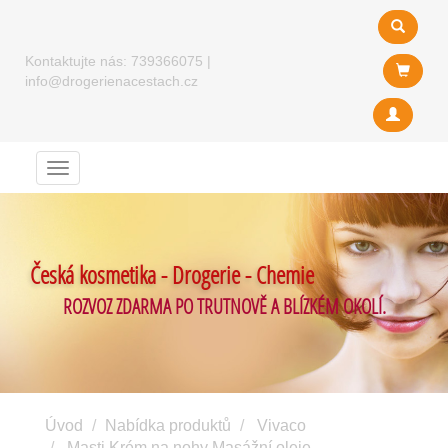
Kontaktujte nás:
739366075
|
info@drogerienacestach.cz
Menu
Česká kosmetika - Drogerie - Chemie
ROZVOZ ZDARMA PO TRUTNOVĚ A BLÍZKÉM OKOLÍ.
Úvod
Nabídka produktů
Vivaco
Masti Krém na nohy Masážní oleje