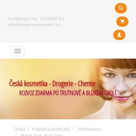
Kontaktujte nás:
739366075
|
info@drogerienacestach.cz
Menu
Česká kosmetika - Drogerie - Chemie
ROZVOZ ZDARMA PO TRUTNOVĚ A BLÍZKÉM OKOLÍ.
Úvod
Nabídka produktů
Herbavera
Masti Gely Balzámy