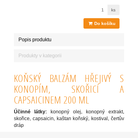
ks
Do košíku
Popis produktu
Produkty v kategorii
KOŇSKÝ BALZÁM HŘEJIVÝ S
KONOPÍM, SKOŘICÍ A
CAPSAICINEM 200 ML
Účinné látky:
konopný olej, konopný extrakt,
skořice, capsaicin, kaštan koňský, kostival, čertův
dráp