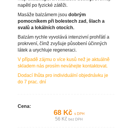
napětí po fyzické zátěži.
Masáže balzámem jsou
dobrým
pomocníkem při bolestech zad, šlach a
svalů a lokálních otocích.
Balzám rychle vyvolává intenzivní prohřátí a
prokrvení, čímž zvyšuje působení účinných
látek a urychluje regeneraci.
V případě zájmu o více kusů než je aktuálně
skladem nás prosím neváhejte kontaktovat.
Dodací lhůta pro individuální objednávku je
do 7 prac. dní
Cena:
68 Kč
s DPH
56 Kč
bez DPH