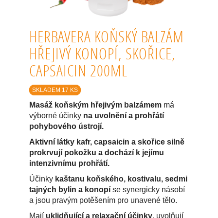
HERBAVERA KOŇSKÝ BALZÁM
HŘEJIVÝ KONOPÍ, SKOŘICE,
CAPSAICIN 200ML
SKLADEM 17 KS
Masáž koňským hřejivým balzámem
má
výborné účinky
na uvolnění a prohřátí
pohybového ústrojí.
Aktivní látky kafr, capsaicin a skořice silně
prokrvují pokožku a dochází k jejímu
intenzivnímu prohřátí.
Účinky
kaštanu koňského, kostivalu, sedmi
tajných bylin a konopí
se synergicky násobí
a jsou pravým potěšením pro unavené tělo.
Mají
uklidňující a relaxační účinky
, uvolňují