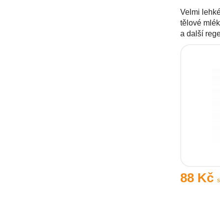
Velmi lehké
tělové mlé
a další re
88 Kč