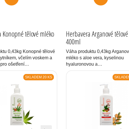
 Konopné tělové mléko
Herbavera Arganové tělové
400ml
ktu 0,43kg Konopné tělové
Váha produktu 0,43kg Arganov
kytníkem, včelím voskem a
mléko s aloe vera, kyselinou
 pro ošetření…
hyaluronovou a…
SKLADEM 20 KS
SKLADEM