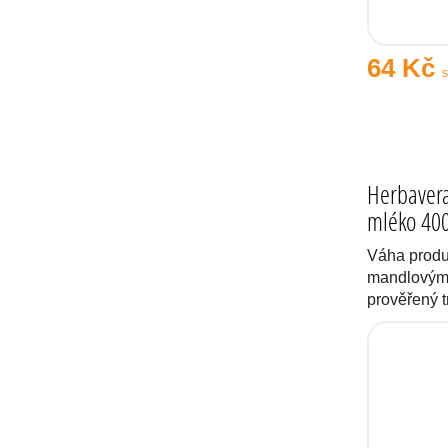
64 Kč
Herbavera
mléko 40
Váha produ
mandlovým 
prověřený 