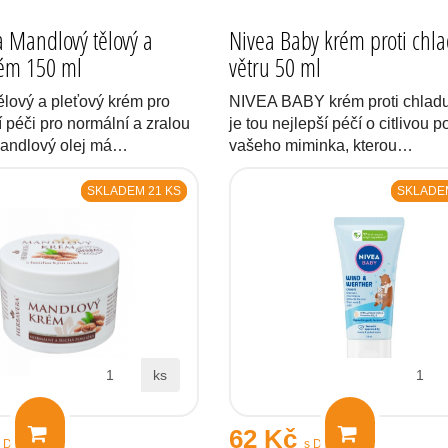
 Mandlový tělový a
Nivea Baby krém proti chl
rém 150 ml
větru 50 ml
ělový a pleťový krém pro
NIVEA BABY krém proti chladu
péči pro normální a zralou
je tou nejlepší péčí o citlivou 
andlový olej má…
vašeho miminka, kterou…
SKLADEM 21 KS
SKLADEM
ks
62 Kč
s DPH
s DPH