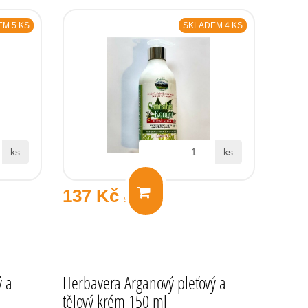
M 5 KS
SKLADEM 4 KS
ks
ks
137 Kč
s DPH
ý a
Herbavera Arganový pleťový a
tělový krém 150 ml