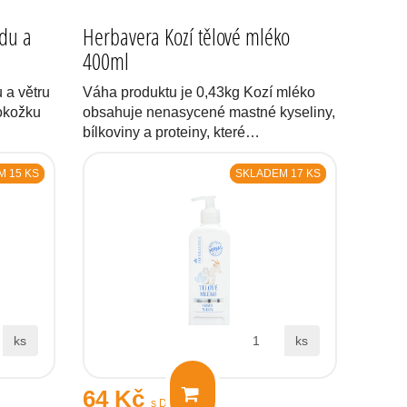
adu a
Herbavera Kozí tělové mléko
400ml
 a větru
Váha produktu je 0,43kg Kozí mléko
pokožku
obsahuje nenasycené mastné kyseliny,
bílkoviny a proteiny, které…
 15 KS
SKLADEM 17 KS
ks
ks
64 Kč
s DPH