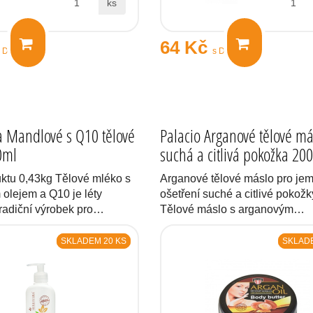
ks
64 Kč
s DPH
s DPH
 Mandlové s Q10 tělové
Palacio Arganové tělové má
0ml
suchá a citlivá pokožka 20
ktu 0,43kg Tělové mléko s
Arganové tělové máslo pro je
olejem a Q10 je léty
ošetření suché a citlivé pokož
tradiční výrobek pro…
Tělové máslo s arganovým…
SKLADEM 20 KS
SKLADE