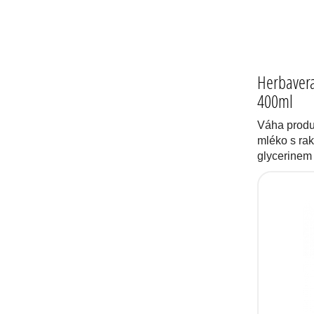
Herbavera
400ml
Váha produ
mléko s ra
glycerinem