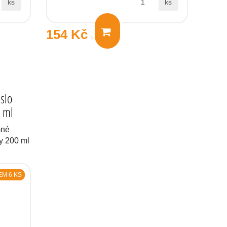
ks
ks
154 Kč
s DPH
slo
0 ml
mné
ky 200 ml
M 6 KS