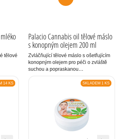
 mléko
Palacio Cannabis oil tělové máslo
s konopným olejem 200 ml
é tělové
Zvláčňující tělové máslo s ošetřujícím
konopným olejem pro péči o zvláště
suchou a popraskanou…
 14 KS
SKLADEM 1 KS