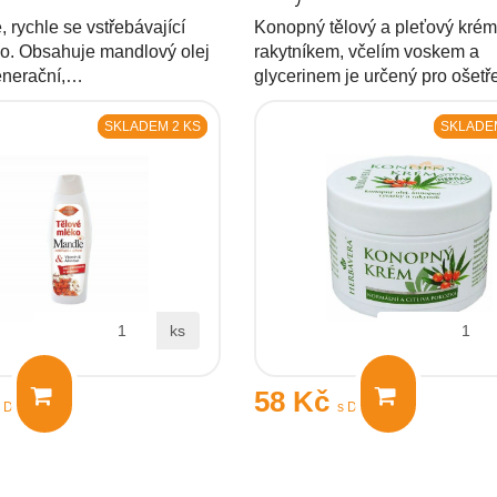
, rychle se vstřebávající
Konopný tělový a pleťový krém
ko. Obsahuje mandlový olej
rakytníkem, včelím voskem a
generační,…
glycerinem je určený pro ošet
SKLADEM 2 KS
SKLADEM
ks
58 Kč
s DPH
s DPH