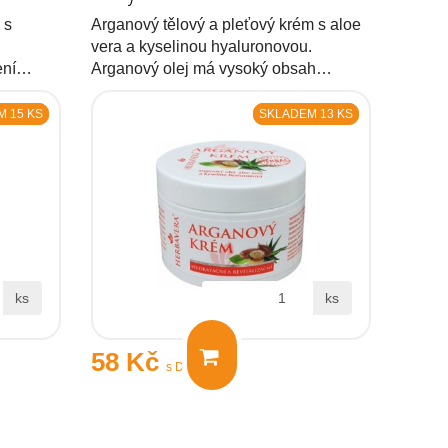
 s
Arganový tělový a pleťový krém s aloe
vera a kyselinou hyaluronovou.
ření…
Arganový olej má vysoký obsah…
 15 KS
SKLADEM 13 KS
ks
ks
58 Kč
s DPH