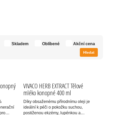
 TĚLOVÁ KOSMETIKA.
Skladem
Oblíbené
Akční cena
Hledat
Konopný
VIVACO HERB EXTRACT Tělové
mléko konopné 400 ml
%
Díky obsaženému přírodnímu oleji je
enerační
ideální k péči o pokožku suchou,
í pro…
postiženou ekzémy, lupénkou a…