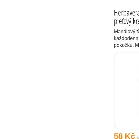
Herbavera
pleťový k
Mandlový t
každodenní 
pokožku. M
58 Kč