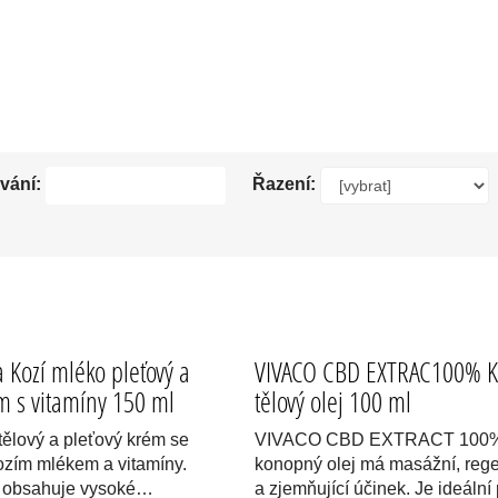
OVÁ MLÉKA, PŘÍRODNÍ TĚLOVÉ KRÉMY, BIO TĚLOVÉ OLEJE. NEJLEPŠÍ ČESKÁ
vání:
Řazení:
 Kozí mléko pleťový a
VIVACO CBD EXTRAC100% 
ém s vitamíny 150 ml
tělový olej 100 ml
tělový a pleťový krém se
VIVACO CBD EXTRACT 100
zím mlékem a vitamíny.
konopný olej má masážní, reg
o obsahuje vysoké…
a zjemňující účinek. Je ideáln