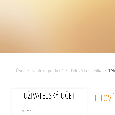
Úvod
Nabídka produktů
Tělová kosmetika
Těl
UŽIVATELSKÝ ÚČET
TĚLOVÉ