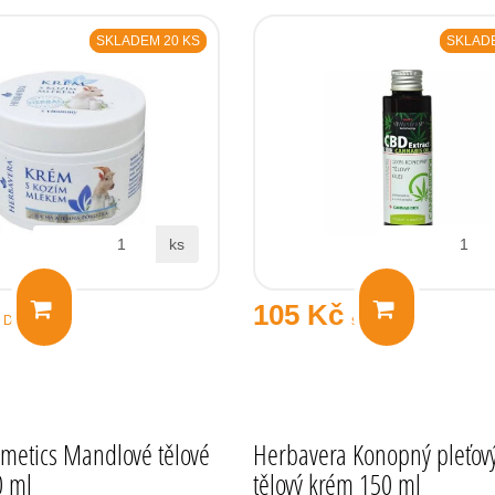
SKLADEM 20 KS
SKLADE
ks
105 Kč
s DPH
s DPH
metics Mandlové tělové
Herbavera Konopný pleťov
0 ml
tělový krém 150 ml