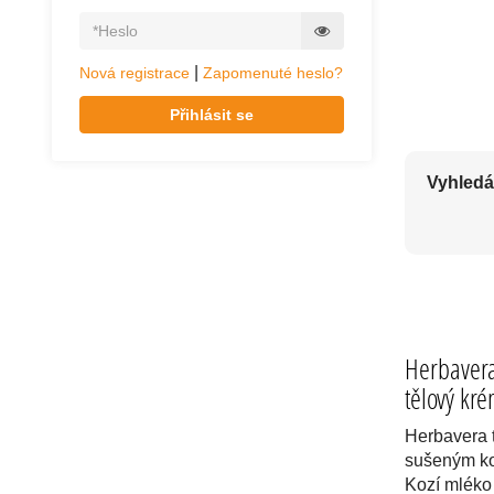
KVALITNÍ TĚL
|
Nová registrace
Zapomenuté heslo?
Přihlásit se
Vyhledá
Herbavera
tělový kr
Herbavera 
sušeným ko
Kozí mlék