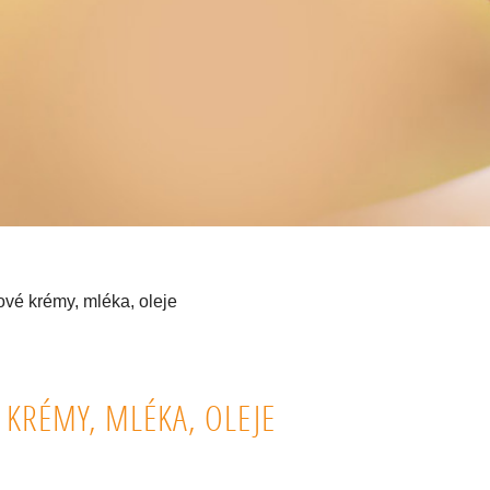
ové krémy, mléka, oleje
 KRÉMY, MLÉKA, OLEJE