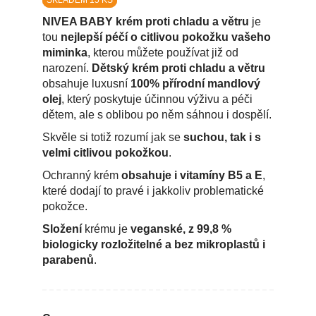
SKLADEM 15 KS
NIVEA BABY krém proti chladu a větru
je
tou
nejlepší péčí o citlivou pokožku vašeho
miminka
, kterou můžete používat již od
narození.
Dětský krém proti chladu a větru
obsahuje luxusní
100% přírodní mandlový
olej
, který poskytuje účinnou výživu a péči
dětem, ale s oblibou po něm sáhnou i dospělí.
Skvěle si totiž rozumí jak se
suchou, tak i s
velmi citlivou pokožkou
.
Ochranný krém
obsahuje i vitamíny B5 a E
,
které dodají to pravé i jakkoliv problematické
pokožce.
Složení
krému je
veganské, z 99,8 %
biologicky rozložitelné a bez mikroplastů i
parabenů
.