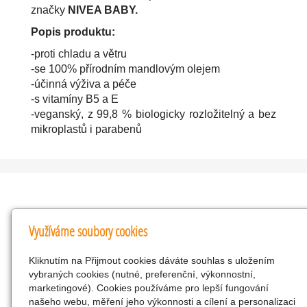
značky
NIVEA BABY.
Popis produktu:
-proti chladu a větru
-se 100% přírodním mandlovým olejem
-účinná výživa a péče
-s vitamíny B5 a E
-veganský, z 99,8 % biologicky rozložitelný a bez
mikroplastů i parabenů
Kontakty
Využíváme soubory cookies
KNK obchodní společnost s r.o.
Kliknutím na Přijmout cookies dáváte souhlas s uložením
Komenského 127, Žacléř, 542 01 Číslo účtu:
vybraných cookies (nutné, preferenční, výkonnostní,
286293602/0300
marketingové). Cookies používáme pro lepší fungování
25298518
našeho webu, měření jeho výkonnosti a cílení a personalizaci