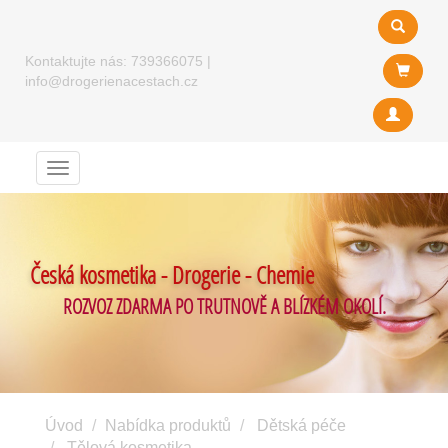
Kontaktujte nás:
739366075
|
info@drogerienacestach.cz
Menu
Česká kosmetika - Drogerie - Chemie
ROZVOZ ZDARMA PO TRUTNOVĚ A BLÍZKÉM OKOLÍ.
Úvod
Nabídka produktů
Dětská péče
Tělová kosmetika