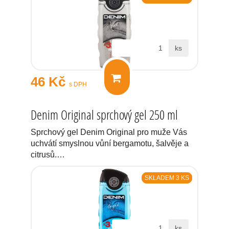
ks
46 Kč
s DPH
Denim Original sprchový gel 250 ml
Sprchový gel Denim Original pro muže Vás
uchvátí smyslnou vůní bergamotu, šalvěje a
citrusů.…
SKLADEM 3 KS
ks