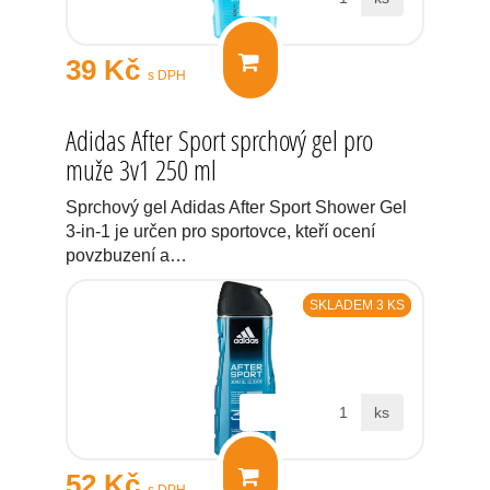
39 Kč
s DPH
Adidas After Sport sprchový gel pro
muže 3v1 250 ml
Sprchový gel Adidas After Sport Shower Gel
3-in-1 je určen pro sportovce, kteří ocení
povzbuzení a…
SKLADEM 3 KS
ks
52 Kč
s DPH