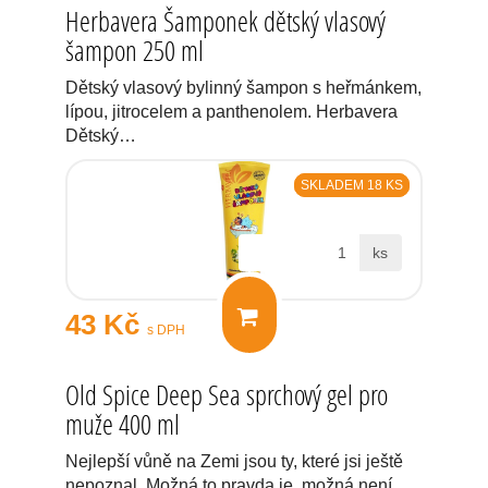
Herbavera Šamponek dětský vlasový
šampon 250 ml
Dětský vlasový bylinný šampon s heřmánkem,
lípou, jitrocelem a panthenolem. Herbavera
Dětský…
SKLADEM 18 KS
ks
43 Kč
s DPH
Old Spice Deep Sea sprchový gel pro
muže 400 ml
Nejlepší vůně na Zemi jsou ty, které jsi ještě
nepoznal. Možná to pravda je, možná není.