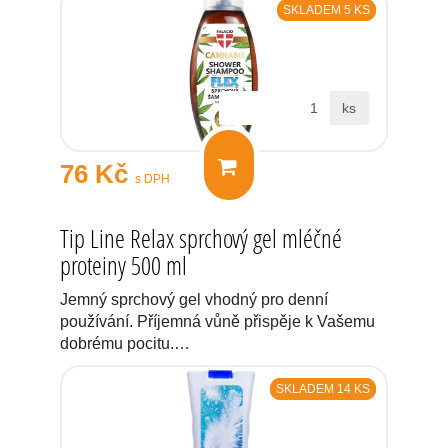
SKLADEM 5 KS
ks
76 Kč
s DPH
Tip Line Relax sprchový gel mléčné
proteiny 500 ml
Jemný sprchový gel vhodný pro denní
používání. Příjemná vůně přispěje k Vašemu
dobrému pocitu.…
SKLADEM 14 KS