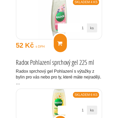
SKLADEM 4 KS
ks
52 Kč
s DPH
Radox Pohlazení sprchový gel 225 ml
Radox sprchový gel Pohlazení s výtažky z
bylin pro vás nebo pro ty, které máte nejraději.
…
SKLADEM 6 KS
ks