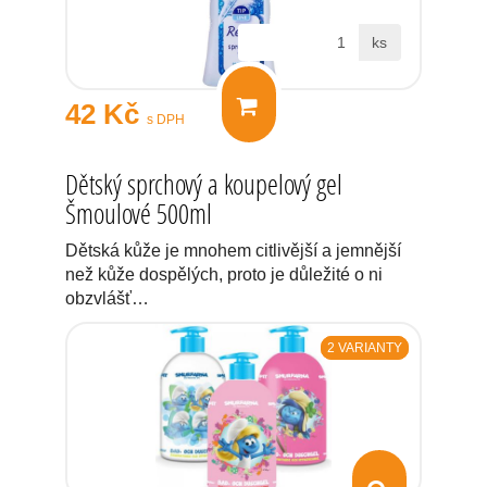
ks
42 Kč
s DPH
Dětský sprchový a koupelový gel
Šmoulové 500ml
Dětská kůže je mnohem citlivější a jemnější
než kůže dospělých, proto je důležité o ni
obzvlášť…
2 VARIANTY