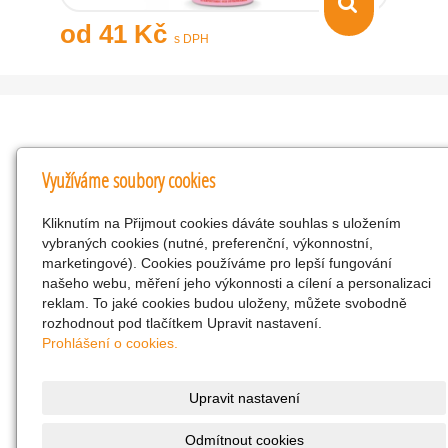
od 41 Kč
s DPH
Kontakty
Využíváme soubory cookies
KNK obchodní společnost s r.o.
Kliknutím na Přijmout cookies dáváte souhlas s uložením
Komenského 127, Žacléř, 542 01 Číslo účtu:
vybraných cookies (nutné, preferenční, výkonnostní,
286293602/0300
marketingové). Cookies používáme pro lepší fungování
25298518
našeho webu, měření jeho výkonnosti a cílení a personalizaci
reklam. To jaké cookies budou uloženy, můžete svobodně
CZ25298518
rozhodnout pod tlačítkem Upravit nastavení.
info@drogerienacestach.cz
Prohlášení o cookies.
www.drogerienacestach.cz
739366075
Upravit nastavení
Facebook
Odmítnout cookies
Twitter