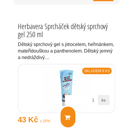
Herbavera Sprcháček dětský sprchový
gel 250 ml
Dětský sprchový gel s jitrocelem, heřmánkem,
mateřídouškou a panthenolem. Dětský jemný
a nedráždivý…
SKLADEM 8 KS
ks
43 Kč
s DPH