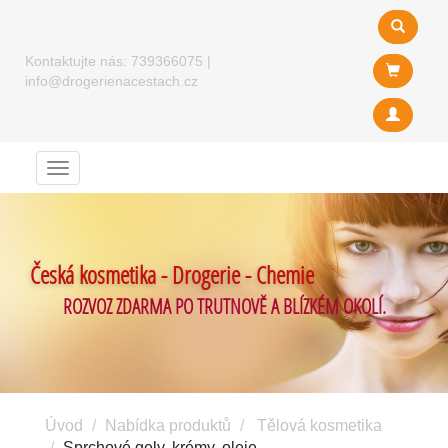
Kontaktujte nás:
739366075
|
info@drogerienacestach.cz
Menu
Česká kosmetika - Drogerie - Chemie
ROZVOZ ZDARMA PO TRUTNOVĚ A BLÍZKÉM OKOLÍ.
Úvod
Nabídka produktů
Tělová kosmetika
Sprchové gely, krémy, oleje