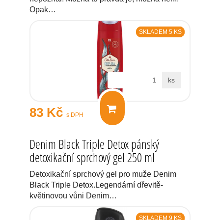
Opak…
SKLADEM 5 KS
ks
83 Kč
s DPH
Denim Black Triple Detox pánský
detoxikační sprchový gel 250 ml
Detoxikační sprchový gel pro muže Denim
Black Triple Detox.Legendární dřevitě-
květinovou vůni Denim…
SKLADEM 9 KS