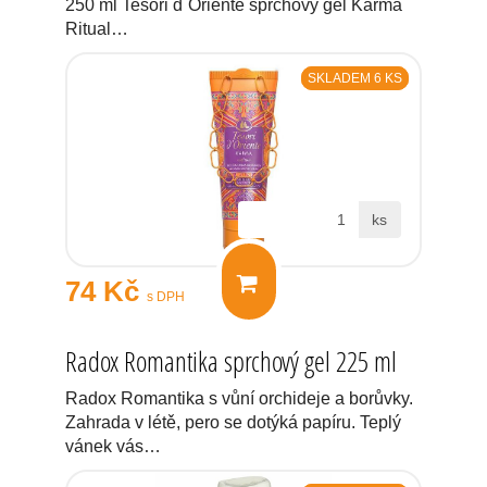
250 ml Tesori d´Oriente sprchový gel Karma
Ritual…
SKLADEM 6 KS
ks
74 Kč
s DPH
Radox Romantika sprchový gel 225 ml
Radox Romantika s vůní orchideje a borůvky.
Zahrada v létě, pero se dotýká papíru. Teplý
vánek vás…