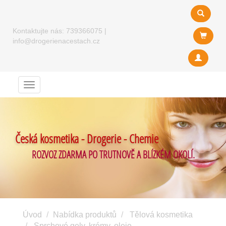
Kontaktujte nás:
739366075
|
info@drogerienacestach.cz
Menu
Česká kosmetika - Drogerie - Chemie
ROZVOZ ZDARMA PO TRUTNOVĚ A BLÍZKÉM OKOLÍ.
Úvod
Nabídka produktů
Tělová kosmetika
Sprchové gely, krémy, oleje