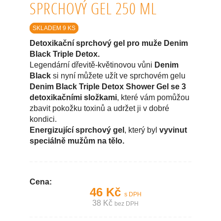
SPRCHOVÝ GEL 250 ML
SKLADEM 9 KS
Detoxikační sprchový gel pro muže Denim
Black Triple Detox.
Legendární dřevitě-květinovou vůni
Denim
Black
si nyní můžete užít ve sprchovém gelu
Denim Black Triple Detox Shower Gel se 3
detoxikačními složkami
, které vám pomůžou
zbavit pokožku toxinů a udržet ji v dobré
kondici.
Energizující sprchový gel
, který byl
vyvinut
speciálně mužům na tělo.
Cena:
46 Kč
s DPH
38 Kč
bez DPH