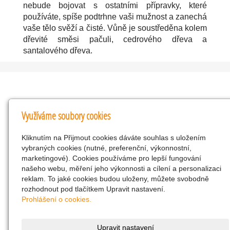
nebude bojovat s ostatními přípravky, které
používáte, spíše podtrhne vaši mužnost a zanechá
vaše tělo svěží a čisté. Vůně je soustředěna kolem
dřevité směsi pačuli, cedrového dřeva a
santalového dřeva.
Kontakty
Využíváme soubory cookies
KNK obchodní společnost s r.o.
Kliknutím na Přijmout cookies dáváte souhlas s uložením
Komenského 127, Žacléř, 542 01 Číslo účtu:
vybraných cookies (nutné, preferenční, výkonnostní,
286293602/0300
marketingové). Cookies používáme pro lepší fungování
25298518
našeho webu, měření jeho výkonnosti a cílení a personalizaci
reklam. To jaké cookies budou uloženy, můžete svobodně
CZ25298518
rozhodnout pod tlačítkem Upravit nastavení.
info@drogerienacestach.cz
Prohlášení o cookies.
www.drogerienacestach.cz
739366075
Upravit nastavení