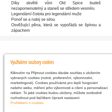
Díky skvělé vůni Old Spice budeš
nezapomenutelný a staneš se středem vesmíru
Legendární čistota pro legendární muže
Ponoř se a nabij se silou
Osvěžující pěna, která se vypořádá se špínou a
zápachem
Kontakty
Využíváme soubory cookies
KNK obchodní společnost s r.o.
Kliknutím na Přijmout cookies dáváte souhlas s uložením
Komenského 127, Žacléř, 542 01 Číslo účtu:
vybraných cookies (nutné, preferenční, výkonnostní,
286293602/0300
marketingové). Cookies používáme pro lepší fungování
25298518
našeho webu, měření jeho výkonnosti a cílení a personalizaci
reklam. To jaké cookies budou uloženy, můžete svobodně
CZ25298518
rozhodnout pod tlačítkem Upravit nastavení.
info@drogerienacestach.cz
Prohlášení o cookies.
www.drogerienacestach.cz