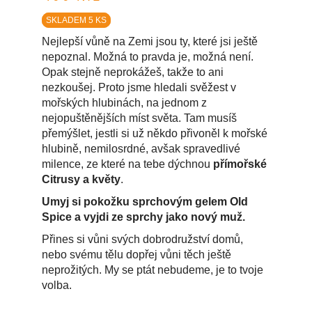
SKLADEM 5 KS
Nejlepší vůně na Zemi jsou ty, které jsi ještě
nepoznal. Možná to pravda je, možná není.
Opak stejně neprokážeš, takže to ani
nezkoušej. Proto jsme hledali svěžest v
mořských hlubinách, na jednom z
nejopuštěnějších míst světa. Tam musíš
přemýšlet, jestli si už někdo přivoněl k mořské
hlubině, nemilosrdné, avšak spravedlivé
milence, ze které na tebe dýchnou
přímořské
Citrusy a květy
.
Umyj si pokožku sprchovým gelem Old
Spice a vyjdi ze sprchy jako nový muž.
Přines si vůni svých dobrodružství domů,
nebo svému tělu dopřej vůni těch ještě
neprožitých. My se ptát nebudeme, je to tvoje
volba.