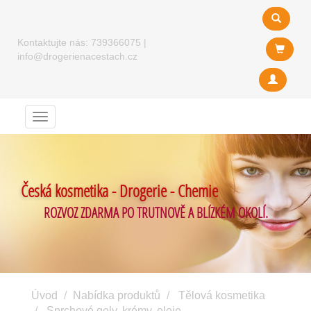
Kontaktujte nás:
739366075
|
info@drogerienacestach.cz
Menu
Česká kosmetika - Drogerie - Chemie
ROZVOZ ZDARMA PO TRUTNOVĚ A BLÍZKÉM OKOLÍ.
Úvod
Nabídka produktů
Tělová kosmetika
Sprchové gely, krémy, oleje