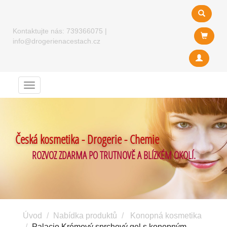
Kontaktujte nás:
739366075
|
info@drogerienacestach.cz
Menu
Česká kosmetika - Drogerie - Chemie
ROZVOZ ZDARMA PO TRUTNOVĚ A BLÍZKÉM OKOLÍ.
Úvod
Nabídka produktů
Konopná kosmetika
Palacio Krémový sprchový gel s konopným