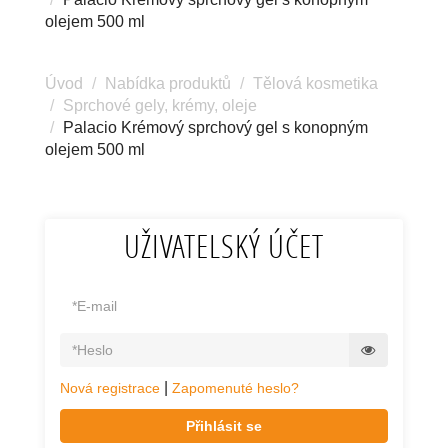
olejem 500 ml
Úvod
Nabídka produktů
Tělová kosmetika
Sprchové gely, krémy, oleje
Palacio Krémový sprchový gel s konopným
olejem 500 ml
UŽIVATELSKÝ ÚČET
|
Nová registrace
Zapomenuté heslo?
Přihlásit se