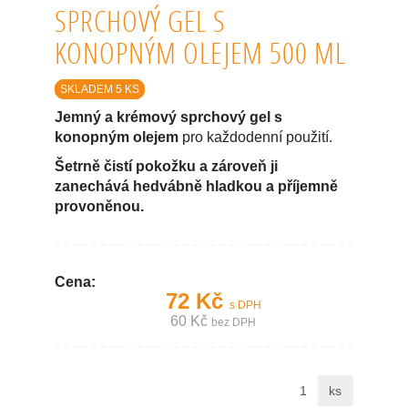
SPRCHOVÝ GEL S
KONOPNÝM OLEJEM 500 ML
SKLADEM 5 KS
Jemný a krémový sprchový gel s
konopným olejem
pro každodenní použití.
Šetrně čistí pokožku a zároveň ji
zanechává hedvábně hladkou a příjemně
provoněnou.
Cena:
72 Kč
s DPH
60 Kč
bez DPH
ks