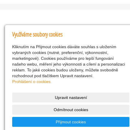
Kontakty
Využíváme soubory cookies
KNK obchodní společnost s r.o.
Kliknutím na Přijmout cookies dáváte souhlas s uložením
Komenského 127, Žacléř, 542 01 Číslo účtu:
vybraných cookies (nutné, preferenční, výkonnostní,
286293602/0300
marketingové). Cookies používáme pro lepší fungování
25298518
našeho webu, měření jeho výkonnosti a cílení a personalizaci
reklam. To jaké cookies budou uloženy, můžete svobodně
CZ25298518
rozhodnout pod tlačítkem Upravit nastavení.
info@drogerienacestach.cz
Prohlášení o cookies.
www.drogerienacestach.cz
739366075
Upravit nastavení
Facebook
Odmítnout cookies
Twitter
286293602/0300
Přijmout cookies