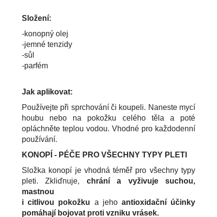
Složení:
-konopný olej
-jemné tenzidy
-sůl
-parfém
Jak aplikovat:
Používejte při sprchování či koupeli. Naneste mycí
houbu nebo na pokožku celého těla a poté
opláchněte teplou vodou. Vhodné pro každodenní
používání.
KONOPÍ - PÉČE PRO VŠECHNY TYPY PLETI
Složka konopí je vhodná téměř pro všechny typy
pleti. Zkliďnuje,
chrání a vyživuje suchou,
mastnou
i citlivou pokožku
a jeho
antioxidační účinky
pomáhají bojovat proti vzniku vrásek.