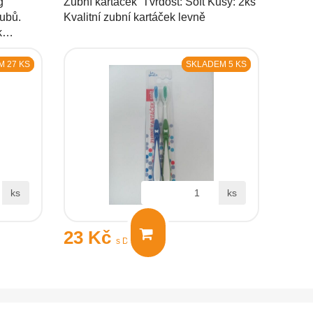
g
Zubní kartáček Tvrdost: Soft Kusy: 2ks
zubů.
Kvalitní zubní kartáček levně
ak…
 27 KS
SKLADEM 5 KS
ks
ks
23 Kč
s DPH