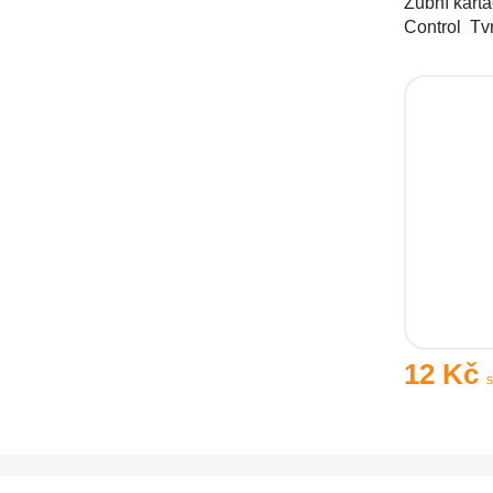
Zubní kartá
Control Tvr
12 Kč