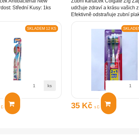
ček Antibacterial New
Zubní kartáček Colgate Zig Za
dost: Střední Kusy: 1ks
udržuje zdraví a krásu vašich 
Efektivně odstraňuje zubní pl
SKLADEM 12 KS
SKLADEM
ks
35 Kč
s DPH
s DPH