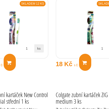
SKLADEM 12 KS
SKLADE
ks
18 Kč
s DPH
s DPH
bní kartáček New Control
Colgate zubní kartáček ZIG
ial střední 1 ks
medium 3 ks