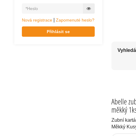
KVALITNÍ ZUB
|
Nová registrace
Zapomenuté heslo?
Přihlásit se
Vyhledá
Abelle zub
měkký 1k
Zubní kartá
Měkký Kusy