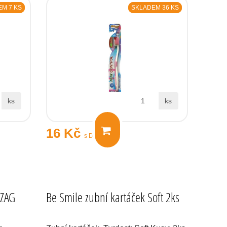
M 7 KS
SKLADEM 36 KS
ks
ks
16 Kč
s DPH
 ZAG
Be Smile zubní kartáček Soft 2ks