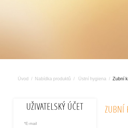
Úvod
Nabídka produktů
Ústní hygiena
Zubní k
UŽIVATELSKÝ ÚČET
ZUBNÍ 