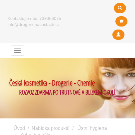
Kontaktujte nás:
739366075
|
info@drogerienacestach.cz
Menu
Česká kosmetika - Drogerie - Chemie
ROZVOZ ZDARMA PO TRUTNOVĚ A BLÍZKÉM OKOLÍ.
Úvod
Nabídka produktů
Ústní hygiena
Zubní kartáčky