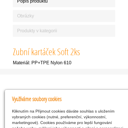
Popis produktu
Obrázky
Produkty v kategorii
Zubní kartáček Soft 2ks
Materiál: PP+TPE Nylon 610
Kontakty
Využíváme soubory cookies
KNK obchodní společnost s r.o.
Kliknutím na Přijmout cookies dáváte souhlas s uložením
Komenského 127, Žacléř, 542 01 Číslo účtu:
vybraných cookies (nutné, preferenční, výkonnostní,
286293602/0300
marketingové). Cookies používáme pro lepší fungování
25298518