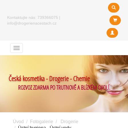
Kontaktujte nás:
739366075
|
info@drogerienacestach.cz
Menu
Česká kosmetika - Drogerie - Chemie
ROZVOZ ZDARMA PO TRUTNOVĚ A BLÍZKÉM OKOLÍ.
Úvod
Fotogalerie
Drogerie
Ústní hygiena - Ústní vody