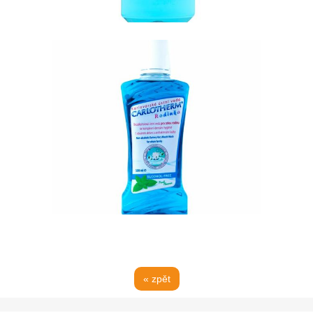
« zpět