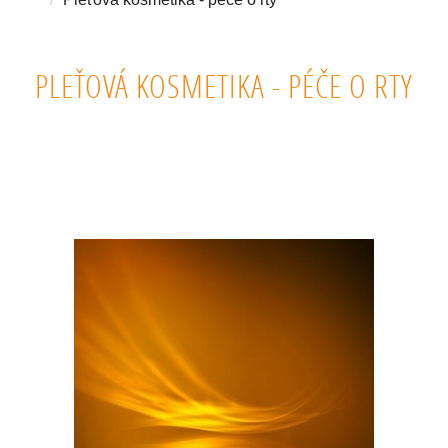
PLEŤOVÁ KOSMETIKA - PÉČE O RTY
PŘÍRODNÍ BALZÁMY NA RTY, BIO POMÁDY LEVNĚ