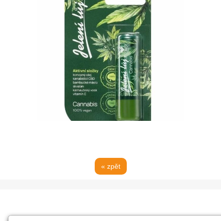
« zpět