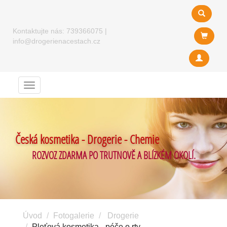
Kontaktujte nás:
739366075
|
info@drogerienacestach.cz
Menu
Česká kosmetika - Drogerie - Chemie
ROZVOZ ZDARMA PO TRUTNOVĚ A BLÍZKÉM OKOLÍ.
Úvod
Fotogalerie
Drogerie
Pleťová kosmetika - péče o rty