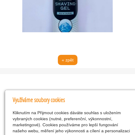
« zpět
Kontakty
Využíváme soubory cookies
KNK obchodní společnost s r.o.
Kliknutím na Přijmout cookies dáváte souhlas s uložením
Komenského 127, Žacléř, 542 01 Číslo účtu:
vybraných cookies (nutné, preferenční, výkonnostní,
286293602/0300
marketingové). Cookies používáme pro lepší fungování
25298518
našeho webu, měření jeho výkonnosti a cílení a personalizaci