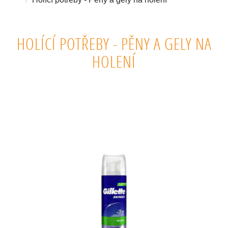
HOLÍCÍ POTŘEBY - PĚNY A GELY NA
HOLENÍ
HOLÍCÍ PĚNY A GELY. LEVNÉ PĚNY NA HOLENÍ.