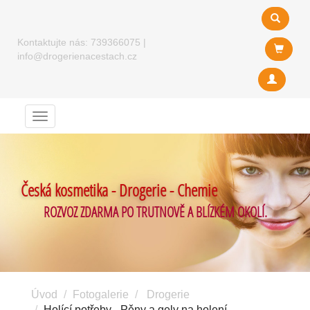
Kontaktujte nás:
739366075
|
info@drogerienacestach.cz
Menu
Česká kosmetika - Drogerie - Chemie
ROZVOZ ZDARMA PO TRUTNOVĚ A BLÍZKÉM OKOLÍ.
Úvod
Fotogalerie
Drogerie
Holící potřeby - Pěny a gely na holení