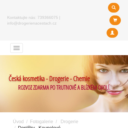
Kontaktujte nás:
739366075
|
info@drogerienacestach.cz
Menu
Česká kosmetika - Drogerie - Chemie
ROZVOZ ZDARMA PO TRUTNOVĚ A BLÍZKÉM OKOLÍ.
Úvod
Fotogalerie
Drogerie
Doplňky - Koupelové