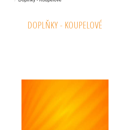
DOPLŇKY - KOUPELOVÉ
KOUPELOVÉ DOPLŇKY, KOUPACÍ ČEPICE, MYCÍ HOUBY, MYCÍ
KARTÁČE A ŽÍŇKY