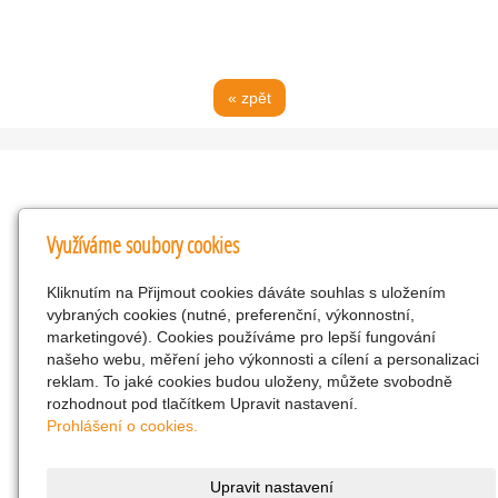
« zpět
Kontakty
Využíváme soubory cookies
KNK obchodní společnost s r.o.
Kliknutím na Přijmout cookies dáváte souhlas s uložením
Komenského 127, Žacléř, 542 01 Číslo účtu:
vybraných cookies (nutné, preferenční, výkonnostní,
286293602/0300
marketingové). Cookies používáme pro lepší fungování
25298518
našeho webu, měření jeho výkonnosti a cílení a personalizaci
reklam. To jaké cookies budou uloženy, můžete svobodně
CZ25298518
rozhodnout pod tlačítkem Upravit nastavení.
info@drogerienacestach.cz
Prohlášení o cookies.
www.drogerienacestach.cz
739366075
Upravit nastavení