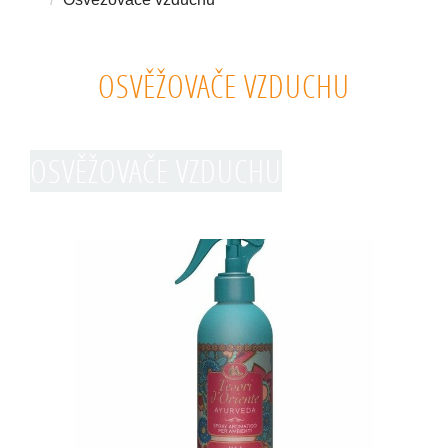
OSVĚŽOVAČE VZDUCHU
OSVĚŽOVAČE VZDUCHU