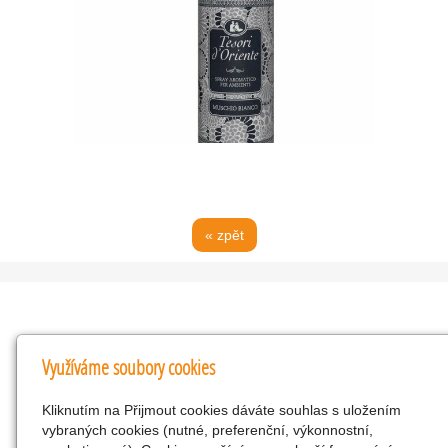
« zpět
Kontakty
Využíváme soubory cookies
KNK obchodní společnost s r.o.
Kliknutím na Přijmout cookies dáváte souhlas s uložením
Komenského 127, Žacléř, 542 01 Číslo účtu:
vybraných cookies (nutné, preferenční, výkonnostní,
286293602/0300