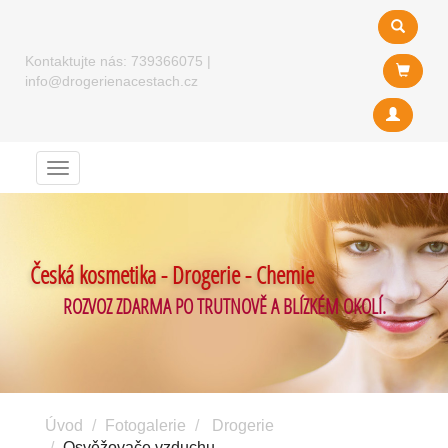
Kontaktujte nás:
739366075
|
info@drogerienacestach.cz
Menu
Česká kosmetika - Drogerie - Chemie
ROZVOZ ZDARMA PO TRUTNOVĚ A BLÍZKÉM OKOLÍ.
Úvod
Fotogalerie
Drogerie
Osvěžovače vzduchu