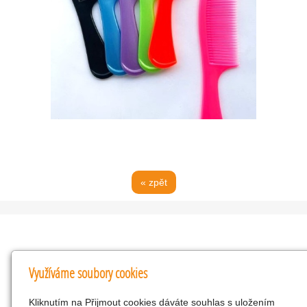
« zpět
Kontakty
Využíváme soubory cookies
KNK obchodní společnost s r.o.
Kliknutím na Přijmout cookies dáváte souhlas s uložením