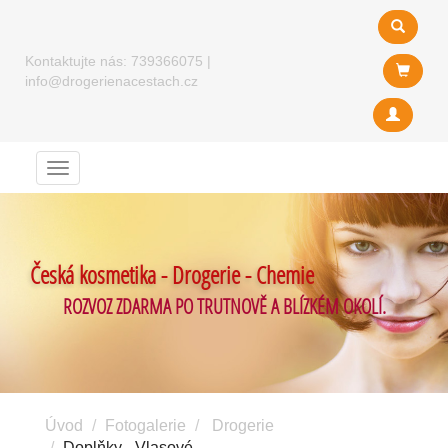
Kontaktujte nás:
739366075
|
info@drogerienacestach.cz
Menu
Česká kosmetika - Drogerie - Chemie
ROZVOZ ZDARMA PO TRUTNOVĚ A BLÍZKÉM OKOLÍ.
Úvod
Fotogalerie
Drogerie
Doplňky - Vlasové