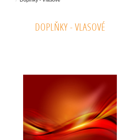
DOPLŇKY - VLASOVÉ
VLASOVÉ DOPLŇKY, HŘEBENY, SILIKONOVÉ KARTÁČE.