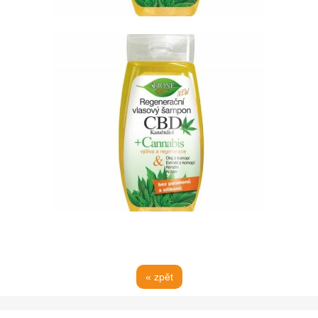
« zpět