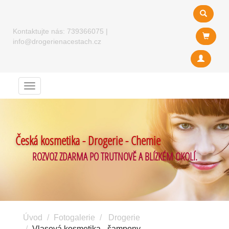
Kontaktujte nás:
739366075
|
info@drogerienacestach.cz
Menu
Česká kosmetika - Drogerie - Chemie
ROZVOZ ZDARMA PO TRUTNOVĚ A BLÍZKÉM OKOLÍ.
Úvod
Fotogalerie
Drogerie
Vlasová kosmetika - šampony