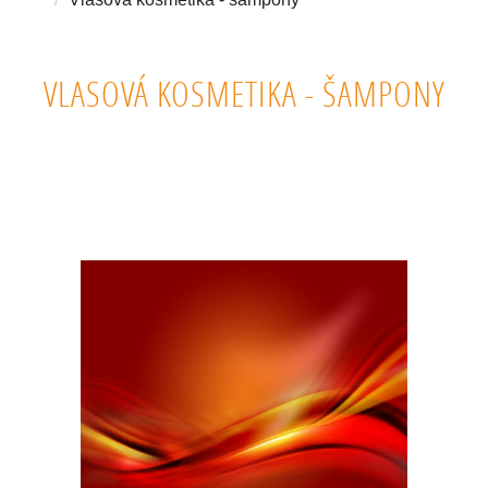
VLASOVÁ KOSMETIKA - ŠAMPONY
KVALITNÍ PŘÍRODNÍ VLASOVÉ ŠAMPONY