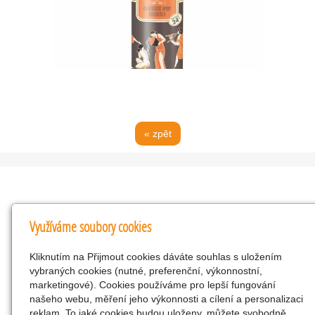
« zpět
Kontakty
Využíváme soubory cookies
KNK obchodní společnost s r.o.
Kliknutím na Přijmout cookies dáváte souhlas s uložením
Komenského 127, Žacléř, 542 01 Číslo účtu:
vybraných cookies (nutné, preferenční, výkonnostní,
286293602/0300
marketingové). Cookies používáme pro lepší fungování
25298518
našeho webu, měření jeho výkonnosti a cílení a personalizaci
reklam. To jaké cookies budou uloženy, můžete svobodně