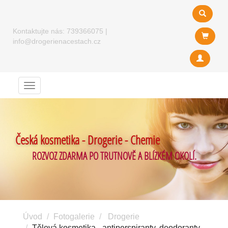
Kontaktujte nás:
739366075
|
info@drogerienacestach.cz
Menu
Česká kosmetika - Drogerie - Chemie
ROZVOZ ZDARMA PO TRUTNOVĚ A BLÍZKÉM OKOLÍ.
Úvod
Fotogalerie
Drogerie
Tělová kosmetika - antiperspiranty, deodoranty