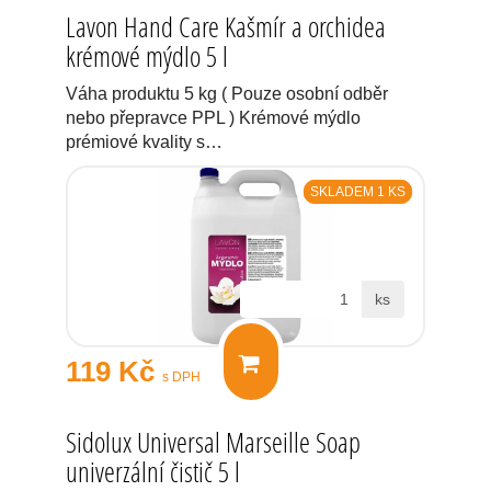
Lavon Hand Care Kašmír a orchidea
krémové mýdlo 5 l
Váha produktu 5 kg ( Pouze osobní odběr
nebo přepravce PPL ) Krémové mýdlo
prémiové kvality s…
SKLADEM 1 KS
ks
119 Kč
s DPH
Sidolux Universal Marseille Soap
univerzální čistič 5 l