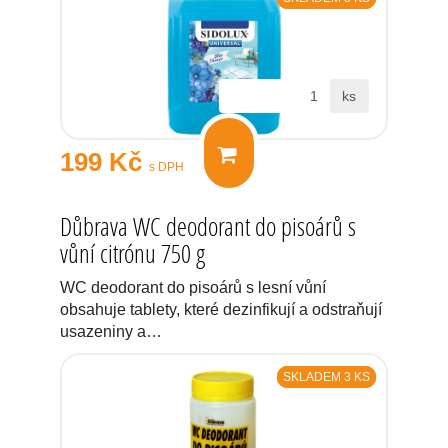
ks
199 Kč
s DPH
Důbrava WC deodorant do pisoárů s
vůní citrónu 750 g
WC deodorant do pisoárů s lesní vůní
obsahuje tablety, které dezinfikují a odstraňují
usazeniny a…
SKLADEM 3 KS