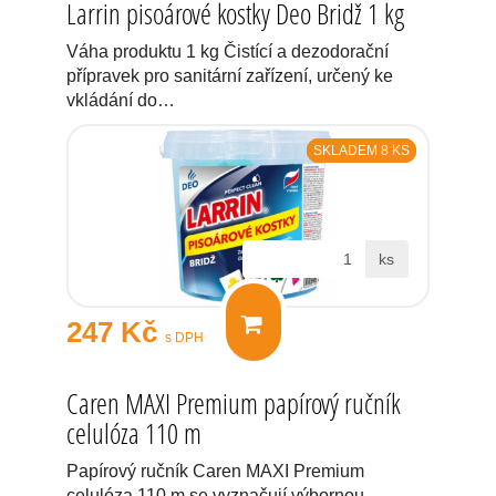
Larrin pisoárové kostky Deo Bridž 1 kg
Váha produktu 1 kg Čistící a dezodorační
přípravek pro sanitární zařízení, určený ke
vkládání do…
SKLADEM 8 KS
ks
247 Kč
s DPH
Caren MAXI Premium papírový ručník
celulóza 110 m
Papírový ručník Caren MAXI Premium
celulóza 110 m se vyznačují výbornou