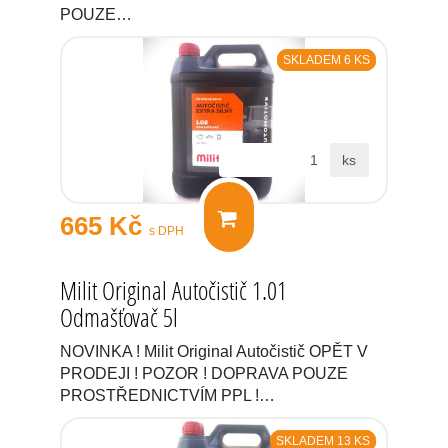
POUZE…
SKLADEM 6 KS
ks
665 Kč
s DPH
Milit Original Autočistič 1.01
Odmašťovač 5l
NOVINKA ! Milit Original Autočistič OPĚT V
PRODEJI ! POZOR ! DOPRAVA POUZE
PROSTŘEDNICTVÍM PPL !…
SKLADEM 13 KS