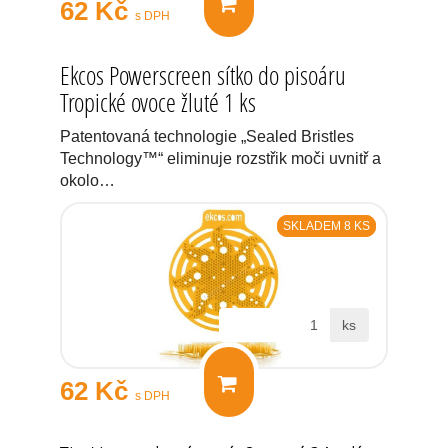
62 Kč
s DPH
Ekcos Powerscreen sítko do pisoáru
Tropické ovoce žluté 1 ks
Patentovaná technologie „Sealed Bristles
Technology™“ eliminuje rozstřik moči uvnitř a
okolo…
SKLADEM 8 KS
ks
62 Kč
s DPH