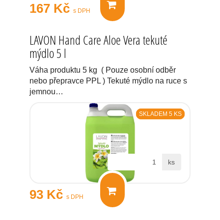
167 Kč
s DPH
LAVON Hand Care Aloe Vera tekuté
mýdlo 5 l
Váha produktu 5 kg ( Pouze osobní odběr
nebo přepravce PPL ) Tekuté mýdlo na ruce s
jemnou…
SKLADEM 5 KS
ks
93 Kč
s DPH