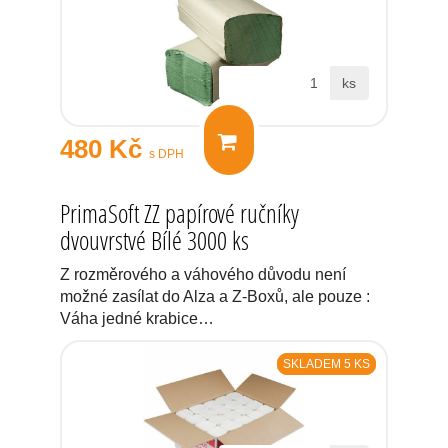
ks
480 Kč
s DPH
PrimaSoft ZZ papírové ručníky
dvouvrstvé Bílé 3000 ks
Z rozměrového a váhového důvodu není
možné zasílat do Alza a Z-Boxů, ale pouze :
Váha jedné krabice…
SKLADEM 5 KS