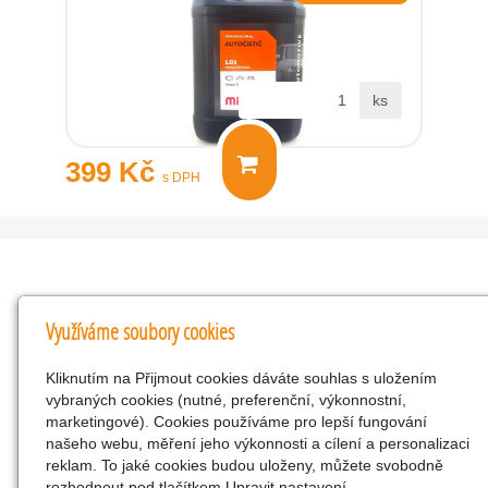
ks
399 Kč
s DPH
Kontakty
Využíváme soubory cookies
KNK obchodní společnost s r.o.
Kliknutím na Přijmout cookies dáváte souhlas s uložením
Komenského 127, Žacléř, 542 01 Číslo účtu:
vybraných cookies (nutné, preferenční, výkonnostní,
286293602/0300
marketingové). Cookies používáme pro lepší fungování
25298518
našeho webu, měření jeho výkonnosti a cílení a personalizaci
reklam. To jaké cookies budou uloženy, můžete svobodně
CZ25298518
rozhodnout pod tlačítkem Upravit nastavení.