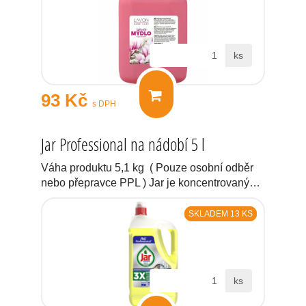
ks
93 Kč
s DPH
Jar Professional na nádobí 5 l
Váha produktu 5,1 kg ( Pouze osobní odběr
nebo přepravce PPL ) Jar je koncentrovaný…
SKLADEM 13 KS
ks