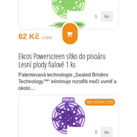
ks
62 Kč
s DPH
Ekcos Powerscreen sítko do pisoáru
Lesní plody fialové 1 ks
Patentovaná technologie „Sealed Bristles
Technology™“ eliminuje rozstřik moči uvnitř a
okolo…
SKLADEM 5 KS
ks