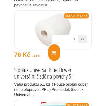
pevností a savostí a…
SKLADEM 12 KS
ks
76 Kč
s DPH
Sidolux Universal Blue Flower
univerzální čistič na povrchy 5 l
Váha produktu 5,1 kg ( Pouze osobní odběr
nebo přepravce PPL ) Prostředek Sidolux
Universal…
SKLADEM 8 KS