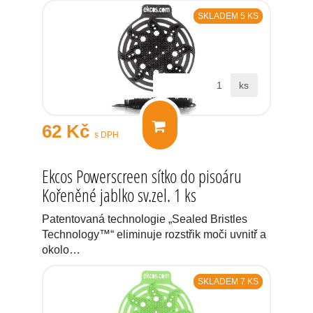
SKLADEM 5 KS
ks
62 Kč
s DPH
Ekcos Powerscreen sítko do pisoáru
Kořeněné jablko sv.zel. 1 ks
Patentovaná technologie „Sealed Bristles
Technology™“ eliminuje rozstřik moči uvnitř a
okolo…
SKLADEM 7 KS