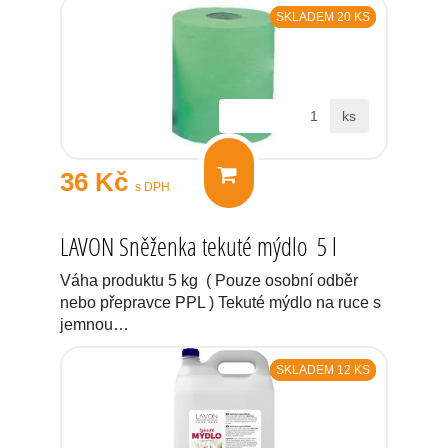
SKLADEM 20 KS
ks
36 Kč
s DPH
LAVON Sněženka tekuté mýdlo 5 l
Váha produktu 5 kg ( Pouze osobní odběr
nebo přepravce PPL ) Tekuté mýdlo na ruce s
jemnou…
SKLADEM 12 KS