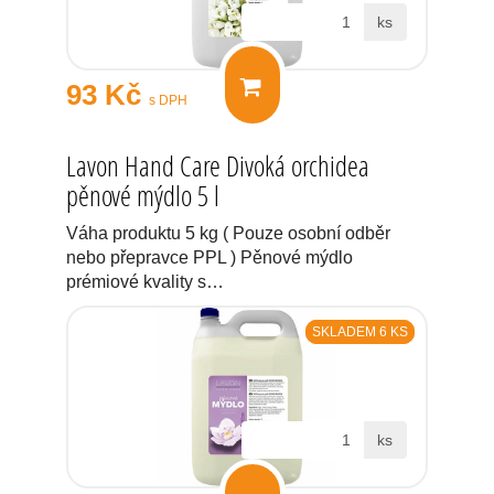
ks
93 Kč
s DPH
Lavon Hand Care Divoká orchidea
pěnové mýdlo 5 l
Váha produktu 5 kg ( Pouze osobní odběr
nebo přepravce PPL ) Pěnové mýdlo
prémiové kvality s…
SKLADEM 6 KS
ks