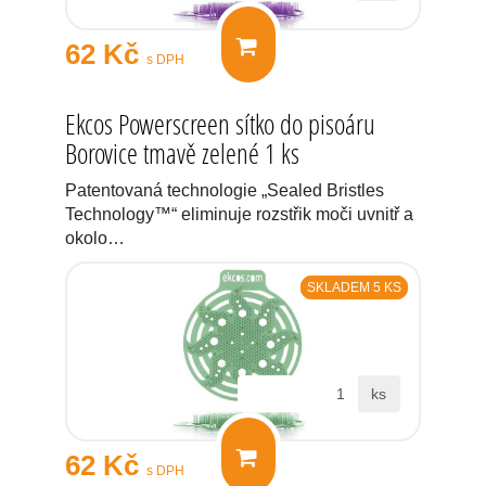
62 Kč
s DPH
Ekcos Powerscreen sítko do pisoáru
Borovice tmavě zelené 1 ks
Patentovaná technologie „Sealed Bristles
Technology™“ eliminuje rozstřik moči uvnitř a
okolo…
SKLADEM 5 KS
ks
62 Kč
s DPH