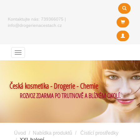
Kontaktujte nás:
739366075
|
info@drogerienacestach.cz
Menu
Česká kosmetika - Drogerie - Chemie
ROZVOZ ZDARMA PO TRUTNOVĚ A BLÍZKÉM OKOLÍ.
Úvod
Nabídka produktů
Čistící prostředky
XXL balení