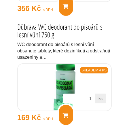
356 Kč
s DPH
Důbrava WC deodorant do pisoárů s
lesní vůní 750 g
WC deodorant do pisoárů s lesní vůní
obsahuje tablety, které dezinfikují a odstraňují
usazeniny a…
SKLADEM 4 KS
ks
169 Kč
s DPH