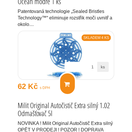
Oceán modré 1 ks
Patentovaná technologie „Sealed Bristles
Technology™“ eliminuje rozstřik moči uvnitř a
okolo…
SKLADEM 4 KS
ks
62 Kč
s DPH
Milit Original Autočistič Extra silný 1.02
Odmašťovač 5l
NOVINKA ! Milit Original Autočistič Extra silný
OPĚT V PRODEJI ! POZOR ! DOPRAVA