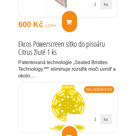
ks
600 Kč
s DPH
Ekcos Powerscreen sítko do pisoáru
Citrus žluté 1 ks
Patentovaná technologie „Sealed Bristles
Technology™“ eliminuje rozstřik moči uvnitř a
okolo…
SKLADEM 8 KS
ks