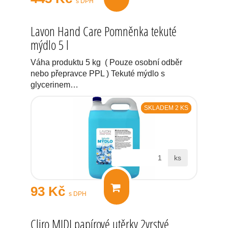
s DPH
Lavon Hand Care Pomněnka tekuté
mýdlo 5 l
Váha produktu 5 kg ( Pouze osobní odběr
nebo přepravce PPL ) Tekuté mýdlo s
glycerinem…
SKLADEM 2 KS
ks
93 Kč
s DPH
Cliro MIDI papírové utěrky 2vrstvé