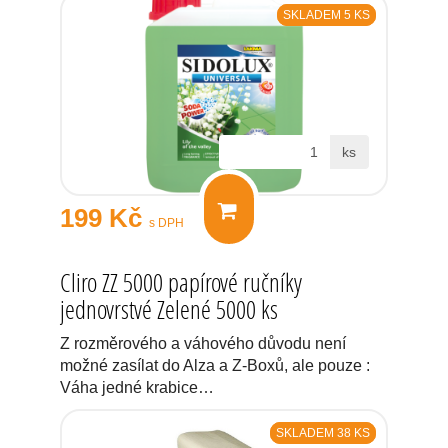
SKLADEM 5 KS
ks
199 Kč
s DPH
Cliro ZZ 5000 papírové ručníky
jednovrstvé Zelené 5000 ks
Z rozměrového a váhového důvodu není
možné zasílat do Alza a Z-Boxů, ale pouze :
Váha jedné krabice…
SKLADEM 38 KS