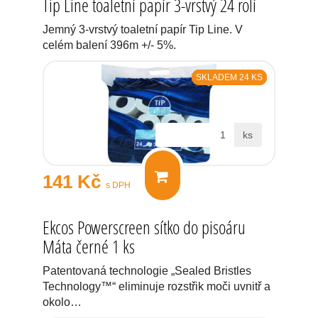
Tip Line toaletní papír 3-vrstvý 24 rolí
Jemný 3-vrstvý toaletní papír Tip Line. V
celém balení 396m +/- 5%.
SKLADEM 24 KS
ks
141 Kč
s DPH
Ekcos Powerscreen sítko do pisoáru
Máta černé 1 ks
Patentovaná technologie „Sealed Bristles
Technology™“ eliminuje rozstřik moči uvnitř a
okolo…