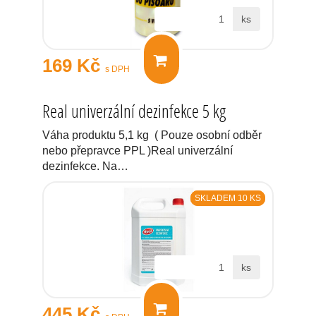
ks
169 Kč
s DPH
Real univerzální dezinfekce 5 kg
Váha produktu 5,1 kg ( Pouze osobní odběr
nebo přepravce PPL )Real univerzální
dezinfekce. Na…
SKLADEM 10 KS
ks
445 Kč