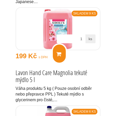
Japanese…
SKLADEM 9 KS
ks
199 Kč
s DPH
Lavon Hand Care Magnolia tekuté
mýdlo 5 l
Váha produktu 5 kg ( Pouze osobní odběr
nebo přepravce PPL ) Tekuté mýdlo s
glycerinem pro čisté,…
SKLADEM 6 KS