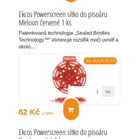
Ekcos Powerscreen sítko do pisoáru
Meloun červené 1 ks
Patentovaná technologie „Sealed Bristles
Technology™“ eliminuje rozstřik moči uvnitř a
okolo…
SKLADEM 29 KS
ks
62 Kč
s DPH
Ekcos Powerscreen sítko do pisoáru