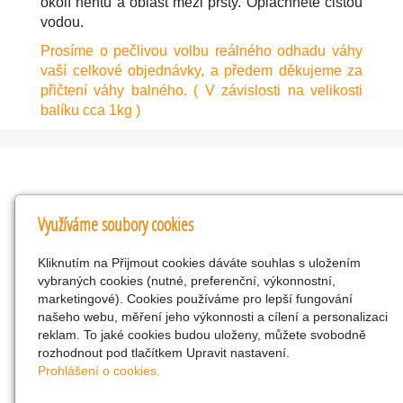
okolí nehtů a oblast mezi prsty. Opláchněte čistou
vodou.
Prosíme o pečlivou volbu reálného odhadu váhy
vaší celkové objednávky, a předem děkujeme za
přičtení váhy balného. ( V závislosti na velikosti
balíku cca 1kg )
Kontakty
Využíváme soubory cookies
KNK obchodní společnost s r.o.
Kliknutím na Přijmout cookies dáváte souhlas s uložením
Komenského 127, Žacléř, 542 01 Číslo účtu:
vybraných cookies (nutné, preferenční, výkonnostní,
286293602/0300
marketingové). Cookies používáme pro lepší fungování
25298518
našeho webu, měření jeho výkonnosti a cílení a personalizaci
reklam. To jaké cookies budou uloženy, můžete svobodně
CZ25298518
rozhodnout pod tlačítkem Upravit nastavení.
info@drogerienacestach.cz
Prohlášení o cookies.
www.drogerienacestach.cz