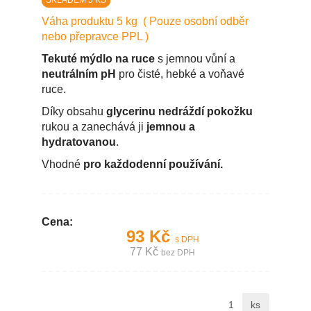
SKLADEM 5 KS
Váha produktu 5 kg ( Pouze osobní odběr
nebo přepravce PPL )
Tekuté mýdlo na ruce
s jemnou vůní a
neutrálním pH
pro čisté, hebké a voňavé
ruce.
Díky obsahu
glycerinu nedráždí pokožku
rukou a zanechává ji
jemnou a
hydratovanou
.
Vhodné
pro každodenní používání.
Cena:
93 Kč
s DPH
77 Kč
bez DPH
ks