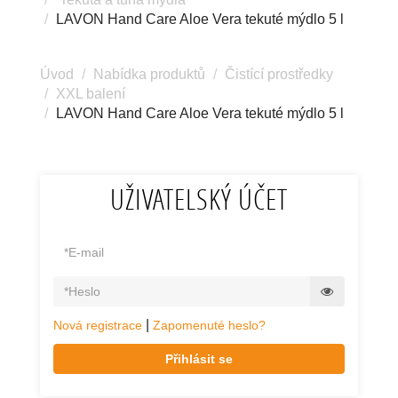
LAVON Hand Care Aloe Vera tekuté mýdlo 5 l
Úvod
Nabídka produktů
Čistící prostředky
XXL balení
LAVON Hand Care Aloe Vera tekuté mýdlo 5 l
UŽIVATELSKÝ ÚČET
|
Nová registrace
Zapomenuté heslo?
Přihlásit se