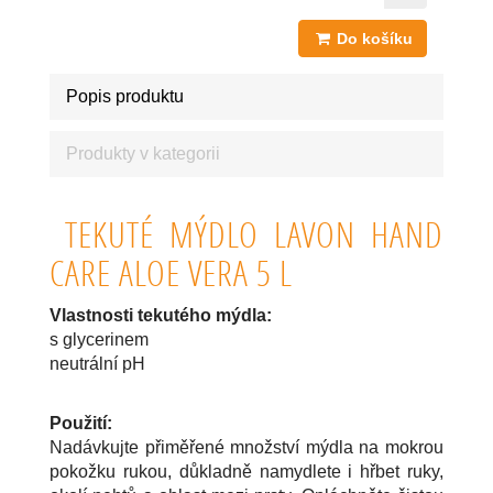
Do košíku
Popis produktu
Produkty v kategorii
TEKUTÉ MÝDLO LAVON HAND
CARE ALOE VERA 5 L
Vlastnosti tekutého mýdla:
s glycerinem
neutrální pH
Použití:
Nadávkujte přiměřené množství mýdla na mokrou
pokožku rukou, důkladně namydlete i hřbet ruky,