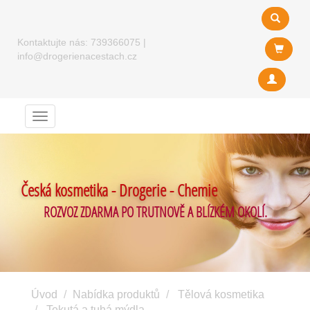
Kontaktujte nás:
739366075
|
info@drogerienacestach.cz
Menu
Česká kosmetika - Drogerie - Chemie
ROZVOZ ZDARMA PO TRUTNOVĚ A BLÍZKÉM OKOLÍ.
Úvod
Nabídka produktů
Tělová kosmetika
Tekutá a tuhá mýdla