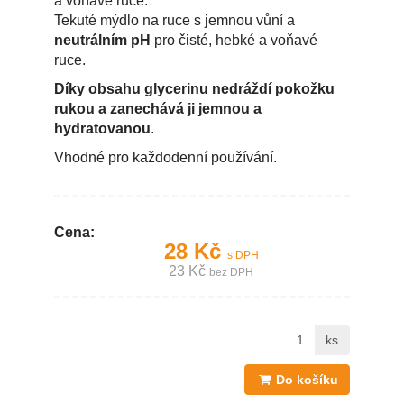
a voňavé ruce.
Tekuté mýdlo na ruce s jemnou vůní a
neutrálním pH
pro čisté, hebké a voňavé
ruce.
Díky obsahu glycerinu nedráždí pokožku
rukou a zanechává ji jemnou a
hydratovanou
.
Vhodné pro každodenní používání.
Cena:
28 Kč
s DPH
23 Kč
bez DPH
ks
Do košíku