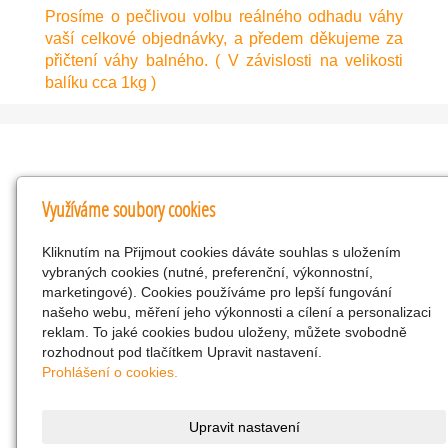
Prosíme o pečlivou volbu reálného odhadu váhy
vaší celkové objednávky, a předem děkujeme za
přičtení váhy balného. ( V závislosti na velikosti
balíku cca 1kg )
Kontakty
Využíváme soubory cookies
KNK obchodní společnost s r.o.
Kliknutím na Přijmout cookies dáváte souhlas s uložením
Komenského 127, Žacléř, 542 01 Číslo účtu:
vybraných cookies (nutné, preferenční, výkonnostní,
286293602/0300
marketingové). Cookies používáme pro lepší fungování
25298518
našeho webu, měření jeho výkonnosti a cílení a personalizaci
reklam. To jaké cookies budou uloženy, můžete svobodně
CZ25298518
rozhodnout pod tlačítkem Upravit nastavení.
info@drogerienacestach.cz
Prohlášení o cookies.
www.drogerienacestach.cz
739366075
Upravit nastavení
Facebook