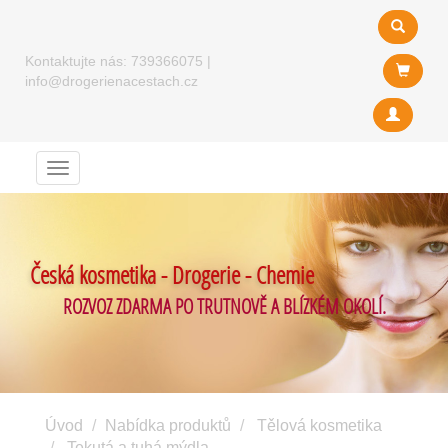
Kontaktujte nás:
739366075
|
info@drogerienacestach.cz
Menu
Česká kosmetika - Drogerie - Chemie
ROZVOZ ZDARMA PO TRUTNOVĚ A BLÍZKÉM OKOLÍ.
Úvod
Nabídka produktů
Tělová kosmetika
Tekutá a tuhá mýdla