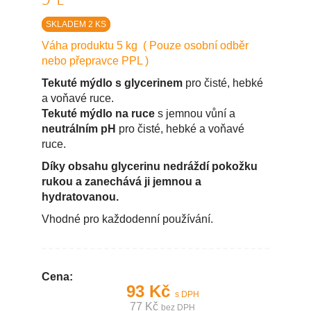
SKLADEM 2 KS
Váha produktu 5 kg ( Pouze osobní odběr
nebo přepravce PPL )
Tekuté mýdlo s glycerinem
pro čisté, hebké
a voňavé ruce.
Tekuté mýdlo na ruce
s jemnou vůní a
neutrálním pH
pro čisté, hebké a voňavé
ruce.
Díky obsahu glycerinu nedráždí pokožku
rukou a zanechává ji jemnou a
hydratovanou.
Vhodné pro každodenní používání.
Cena:
93 Kč
s DPH
77 Kč
bez DPH