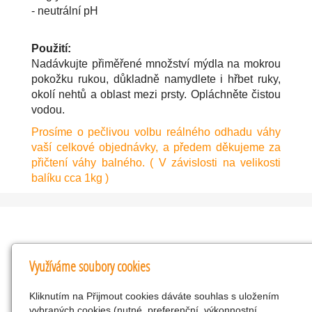
- neutrální pH
Použití:
Nadávkujte přiměřené množství mýdla na mokrou
pokožku rukou, důkladně namydlete i hřbet ruky,
okolí nehtů a oblast mezi prsty. Opláchněte čistou
vodou.
Prosíme o pečlivou volbu reálného odhadu váhy
vaší celkové objednávky, a předem děkujeme za
přičtení váhy balného. ( V závislosti na velikosti
balíku cca 1kg )
Kontakty
Využíváme soubory cookies
KNK obchodní společnost s r.o.
Kliknutím na Přijmout cookies dáváte souhlas s uložením
Komenského 127, Žacléř, 542 01 Číslo účtu:
vybraných cookies (nutné, preferenční, výkonnostní,