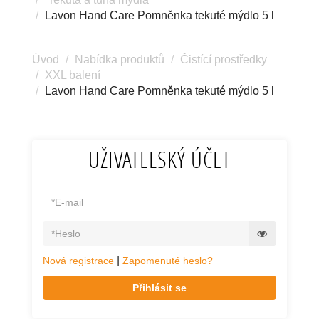
Lavon Hand Care Pomněnka tekuté mýdlo 5 l
Úvod
Nabídka produktů
Čistící prostředky
XXL balení
Lavon Hand Care Pomněnka tekuté mýdlo 5 l
UŽIVATELSKÝ ÚČET
|
Nová registrace
Zapomenuté heslo?
Přihlásit se