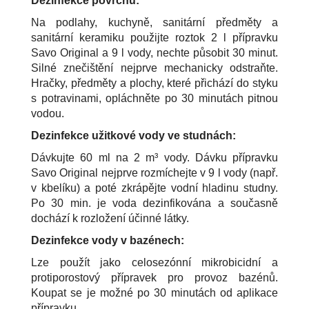
Dezinfekce povrchů:
Na podlahy, kuchyně, sanitární předměty a
sanitární keramiku použijte roztok 2 l přípravku
Savo Original a 9 l vody, nechte působit 30 minut.
Silné znečištění nejprve mechanicky odstraňte.
Hračky, předměty a plochy, které přichází do styku
s potravinami, opláchněte po 30 minutách pitnou
vodou.
Dezinfekce užitkové vody ve studnách:
Dávkujte 60 ml na 2 m³ vody. Dávku přípravku
Savo Original nejprve rozmíchejte v 9 l vody (např.
v kbelíku) a poté zkrápějte vodní hladinu studny.
Po 30 min. je voda dezinfikována a současně
dochází k rozložení účinné látky.
Dezinfekce vody v bazénech:
Lze použít jako celosezónní mikrobicidní a
protiporostový přípravek pro provoz bazénů.
Koupat se je možné po 30 minutách od aplikace
přípravku.