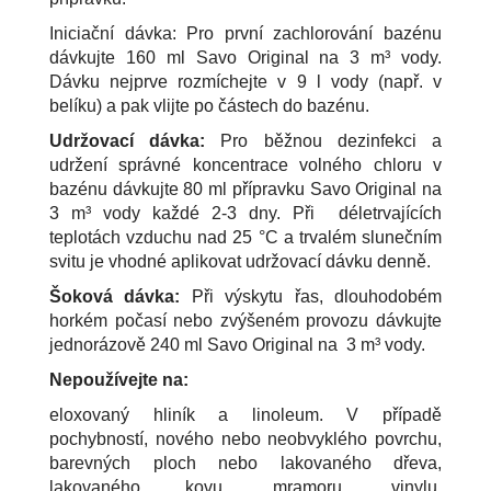
Iniciační dávka: Pro první zachlorování bazénu
dávkujte 160 ml Savo Original na 3 m³ vody.
Dávku nejprve rozmíchejte v 9 l vody (např. v
belíku) a pak vlijte po částech do bazénu.
Udržovací dávka:
Pro běžnou dezinfekci a
udržení správné koncentrace volného chloru v
bazénu dávkujte 80 ml přípravku Savo Original na
3 m³ vody každé 2-3 dny. Při déletrvajících
teplotách vzduchu nad 25 °C a trvalém slunečním
svitu je vhodné aplikovat udržovací dávku denně.
Šoková dávka:
Při výskytu řas, dlouhodobém
horkém počasí nebo zvýšeném provozu dávkujte
jednorázově 240 ml Savo Original na 3 m³ vody.
Nepoužívejte na:
eloxovaný hliník a linoleum. V případě
pochybností, nového nebo neobvyklého povrchu,
barevných ploch nebo lakovaného dřeva,
lakovaného kovu, mramoru, vinylu,