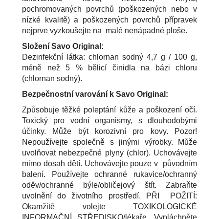
pochromovaných povrchů (poškozených nebo v
nízké kvalitě) a poškozených povrchů přípravek
nejprve vyzkoušejte na malé nenápadné ploše.
Složení Savo Original:
Dezinfekční látka: chlornan sodný 4,7 g / 100 g,
méně než 5 % bělicí činidla na bázi chloru
(chlornan sodný).
Bezpečnostní varování k Savo Original:
Způsobuje těžké poleptání kůže a poškození očí.
Toxický pro vodní organismy, s dlouhodobými
účinky. Může být korozivní pro kovy. Pozor!
Nepoužívejte společně s jinými výrobky. Může
uvolňovat nebezpečné plyny (chlor). Uchovávejte
mimo dosah dětí. Uchovávejte pouze v původním
balení. Používejte ochranné rukavice/ochranný
oděv/ochranné býle/obličejový štít. Zabraňte
uvolnění do životního prostředí. PŘI POŽITÍ:
Okamžitě volejte TOXIKOLOGICKÉ
INFORMAČNÍ STŘEDISKO/lékaře. Vypláchněte