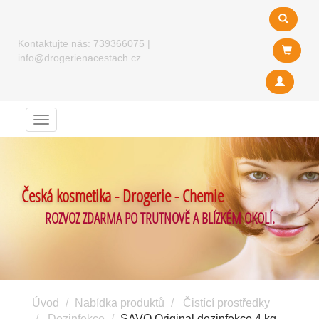
Kontaktujte nás:
739366075
|
info@drogerienacestach.cz
Menu
Česká kosmetika - Drogerie - Chemie
ROZVOZ ZDARMA PO TRUTNOVĚ A BLÍZKÉM OKOLÍ.
Úvod
Nabídka produktů
Čistící prostředky
Dezinfekce
SAVO Original dezinfekce 4 kg