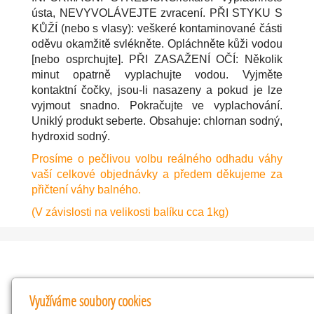
ústa, NEVYVOLÁVEJTE zvracení. PŘI STYKU S
KŮŽÍ (nebo s vlasy): veškeré kontaminované části
oděvu okamžitě svlékněte. Opláchněte kůži vodou
[nebo osprchujte]. PŘI ZASAŽENÍ OČÍ: Několik
minut opatrně vyplachujte vodou. Vyjměte
kontaktní čočky, jsou-li nasazeny a pokud je lze
vyjmout snadno. Pokračujte ve vyplachování.
Uniklý produkt seberte. Obsahuje: chlornan sodný,
hydroxid sodný.
Prosíme o pečlivou volbu reálného odhadu váhy
vaší celkové objednávky a předem děkujeme za
přičtení váhy balného.
(V závislosti na velikosti balíku cca 1kg)
Kontakty
Využíváme soubory cookies