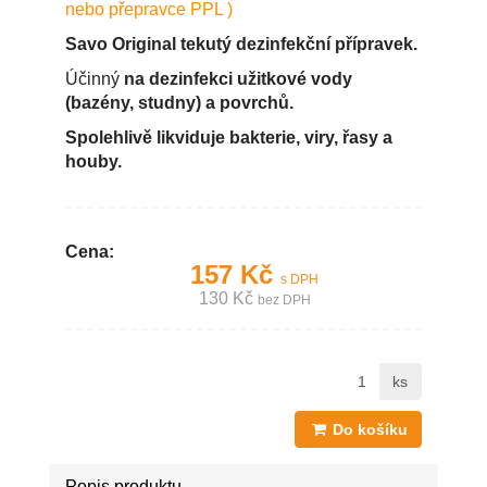
nebo přepravce PPL )
Savo Original tekutý dezinfekční přípravek.
Účinný
na dezinfekci užitkové vody
(bazény, studny) a povrchů.
Spolehlivě likviduje bakterie, viry, řasy a
houby.
Cena:
157 Kč
s DPH
130 Kč
bez DPH
ks
Do košíku
Popis produktu