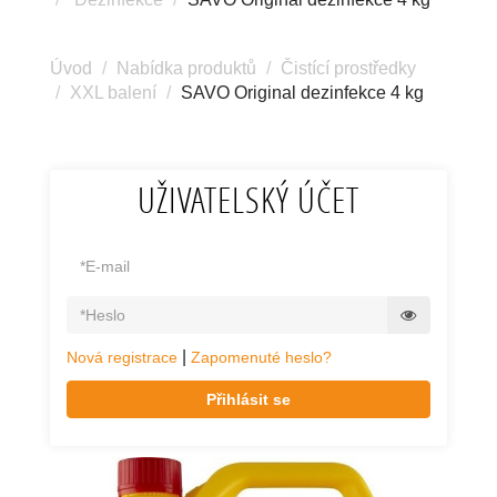
Úvod
Nabídka produktů
Čistící prostředky
XXL balení
SAVO Original dezinfekce 4 kg
UŽIVATELSKÝ ÚČET
|
Nová registrace
Zapomenuté heslo?
Přihlásit se