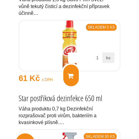
vůně tekutý čisticí a dezinfekční přípravek
účinně…
SKLADEM 5 KS
ks
61 Kč
s DPH
Star postřiková dezinfekce 650 ml
Váha produktu 0,7 kg Dezinfekční
rozprašovač proti virům, bakteriím a
kvasinkové plísně.…
SKLADEM 30 KS