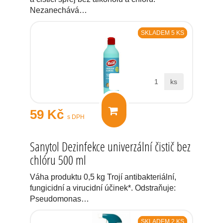
Nezanechává…
SKLADEM 5 KS
ks
59 Kč
s DPH
Sanytol Dezinfekce univerzální čistič bez
chlóru 500 ml
Váha produktu 0,5 kg Trojí antibakteriální,
fungicidní a virucidní účinek*. Odstraňuje:
Pseudomonas…
SKLADEM 2 KS