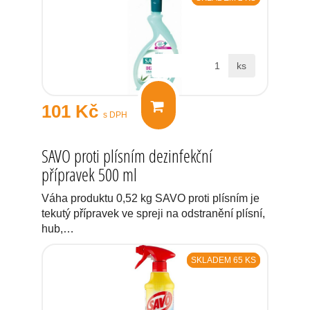
ks
101 Kč
s DPH
SAVO proti plísním dezinfekční
přípravek 500 ml
Váha produktu 0,52 kg SAVO proti plísním je
tekutý přípravek ve spreji na odstranění plísní,
hub,…
SKLADEM 65 KS