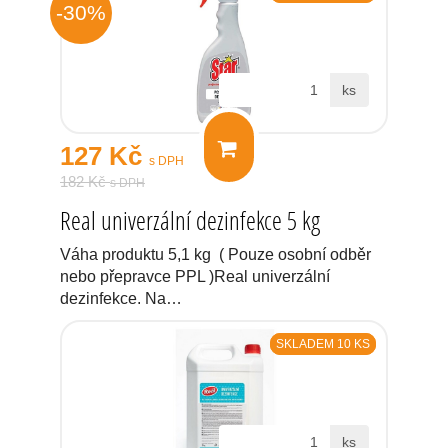
-30%
ks
127 Kč
s DPH
182 Kč
s DPH
Real univerzální dezinfekce 5 kg
Váha produktu 5,1 kg ( Pouze osobní odběr
nebo přepravce PPL )Real univerzální
dezinfekce. Na…
SKLADEM 10 KS
ks