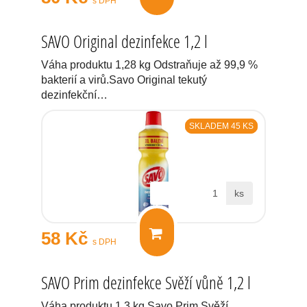
s DPH
SAVO Original dezinfekce 1,2 l
Váha produktu 1,28 kg Odstraňuje až 99,9 %
bakterií a virů.Savo Original tekutý
dezinfekční…
SKLADEM 45 KS
ks
58 Kč
s DPH
SAVO Prim dezinfekce Svěží vůně 1,2 l
Váha produktu 1,3 kg Savo Prim Svěží