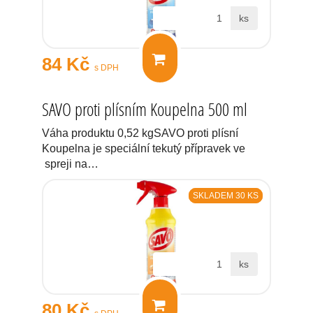
ks
84 Kč
s DPH
SAVO proti plísním Koupelna 500 ml
Váha produktu 0,52 kgSAVO proti plísní
Koupelna je speciální tekutý přípravek ve
spreji na…
SKLADEM 30 KS
ks
80 Kč