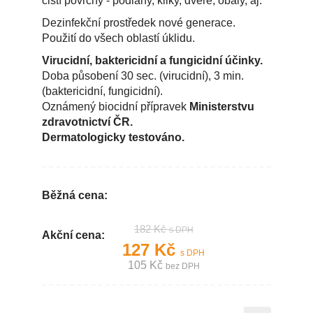
čistí povrchy - podlahy, kliky, dveře, obaly, aj.
Dezinfekční prostředek nové generace.
Použití do všech oblastí úklidu.
Virucidní, baktericidní a fungicidní účinky.
Doba působení 30 sec. (virucidní), 3 min.
(baktericidní, fungicidní).
Oznámený biocidní přípravek
Ministerstvu
zdravotnictví ČR.
Dermatologicky testováno.
Běžná cena:
182 Kč
s DPH
Akční cena:
127 Kč
s DPH
105 Kč
bez DPH