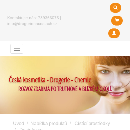
Kontaktujte nás:
739366075
|
info@drogerienacestach.cz
Menu
Česká kosmetika - Drogerie - Chemie
ROZVOZ ZDARMA PO TRUTNOVĚ A BLÍZKÉM OKOLÍ.
Úvod
Nabídka produktů
Čistící prostředky
Dezinfekce