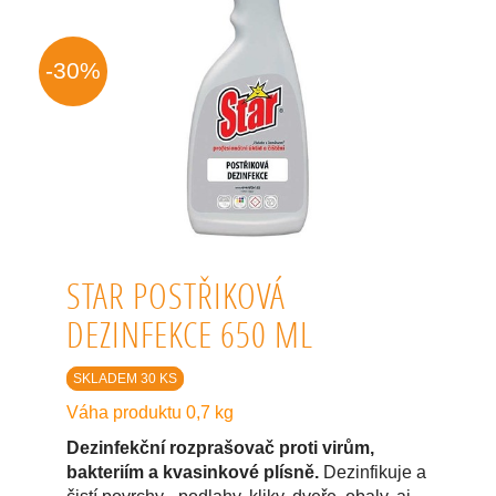
-30%
STAR POSTŘIKOVÁ
DEZINFEKCE 650 ML
SKLADEM 30 KS
Váha produktu 0,7 kg
Dezinfekční rozprašovač proti virům,
bakteriím a kvasinkové plísně.
Dezinfikuje a