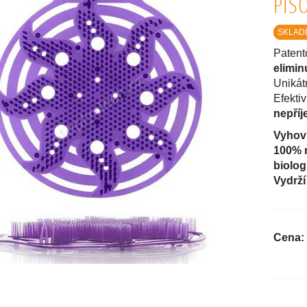
PIS
SKLAD
Patent
elimin
Unikát
Efekti
nepří
Vyhov
100% 
biolog
Vydrží
Cena: