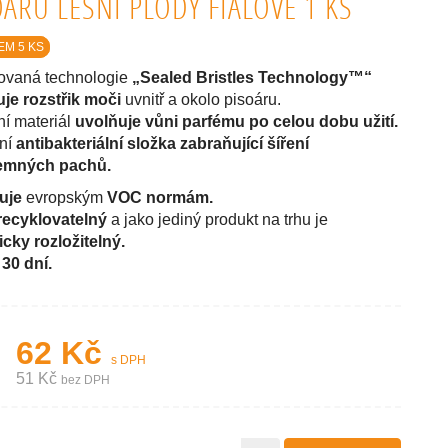
OÁRU LESNÍ PLODY FIALOVÉ 1 KS
EM 5 KS
ovaná technologie
„Sealed Bristles Technology™“
uje rozstřik moči
uvnitř a okolo pisoáru.
ní materiál
uvolňuje vůni parfému po celou dobu užití.
vní
antibakteriální složka zabraňující šíření
jemných pachů.
uje
evropským
VOC normám.
recyklovatelný
a jako jediný produkt na trhu je
icky rozložitelný.
 30 dní.
62 Kč
s DPH
51 Kč
bez DPH