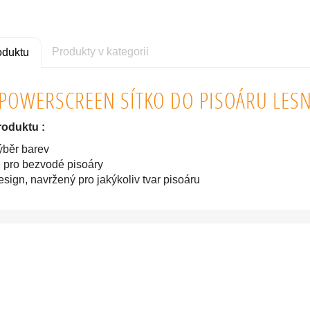
Produkty v kategorii
oduktu
POWERSCREEN SÍTKO DO PISOÁRU LESNÍ
roduktu :
ýběr barev
é pro bezvodé pisoáry
design, navržený pro jakýkoliv tvar pisoáru