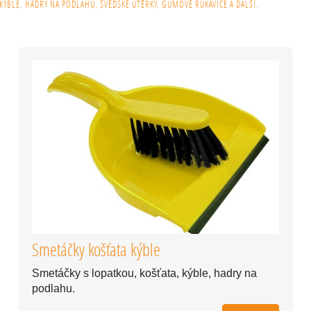
KÝBLE, HADRY NA PODLAHU, ŠVÉDSKÉ UTĚRKY, GUMOVÉ RUKAVICE A DALŠÍ.
Smetáčky košťata kýble
Smetáčky s lopatkou, košťata, kýble, hadry na
podlahu.