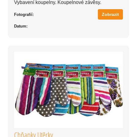
Vybavení koupelny. Koupelnové závěsy.
Zobrazit
Fotografií:
Datum:
Chňapky Utěrky