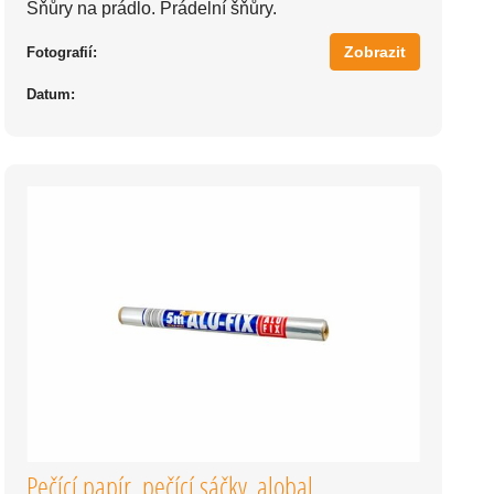
Šňůry na prádlo. Prádelní šňůry.
Zobrazit
Fotografií:
Datum:
Pečící papír, pečící sáčky, alobal