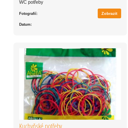
WC potřeby
Zobrazit
Fotografií:
Datum:
Kuchyňské potřeby