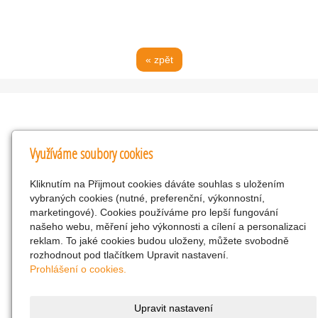
« zpět
Kontakty
Využíváme soubory cookies
KNK obchodní společnost s r.o.
Kliknutím na Přijmout cookies dáváte souhlas s uložením
Komenského 127, Žacléř, 542 01 Číslo účtu:
vybraných cookies (nutné, preferenční, výkonnostní,
286293602/0300
marketingové). Cookies používáme pro lepší fungování
25298518
našeho webu, měření jeho výkonnosti a cílení a personalizaci
reklam. To jaké cookies budou uloženy, můžete svobodně
CZ25298518
rozhodnout pod tlačítkem Upravit nastavení.
info@drogerienacestach.cz
Prohlášení o cookies.
www.drogerienacestach.cz
739366075
Upravit nastavení