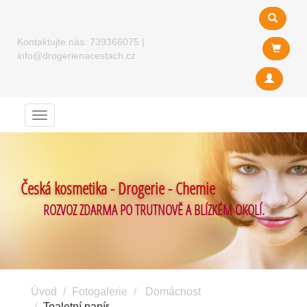
Kontaktujte nás:
739366075
|
info@drogerienacestach.cz
Menu
Česká kosmetika - Drogerie - Chemie
ROZVOZ ZDARMA PO TRUTNOVĚ A BLÍZKÉM OKOLÍ.
Úvod
Fotogalerie
Domácnost
Toaletní papír