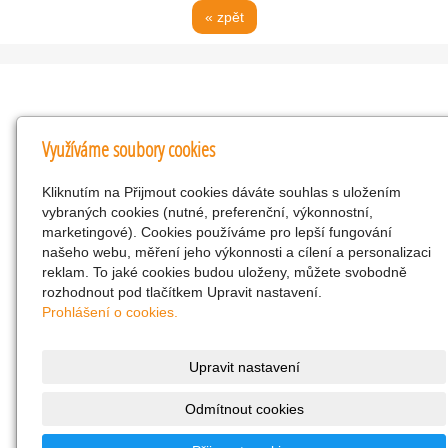
« zpět
Kontakty
Využíváme soubory cookies
KNK obchodní společnost s r.o.
Kliknutím na Přijmout cookies dáváte souhlas s uložením
Komenského 127, Žacléř, 542 01 Číslo účtu:
vybraných cookies (nutné, preferenční, výkonnostní,
286293602/0300
marketingové). Cookies používáme pro lepší fungování
25298518
našeho webu, měření jeho výkonnosti a cílení a personalizaci
reklam. To jaké cookies budou uloženy, můžete svobodně
CZ25298518
rozhodnout pod tlačítkem Upravit nastavení.
info@drogerienacestach.cz
Prohlášení o cookies.
www.drogerienacestach.cz
739366075
Upravit nastavení
Facebook
Odmítnout cookies
Twitter
286293602/0300