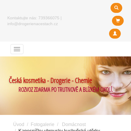
Kontaktujte nás:
739366075
|
info@drogerienacestach.cz
Menu
Česká kosmetika - Drogerie - Chemie
ROZVOZ ZDARMA PO TRUTNOVĚ A BLÍZKÉM OKOLÍ.
Úvod
Fotogalerie
Domácnost
Kapesníčky ubrousky kuchyňské utěrky