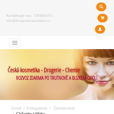
Kontaktujte nás:
739366075
|
info@drogerienacestach.cz
Menu
Česká kosmetika - Drogerie - Chemie
ROZVOZ ZDARMA PO TRUTNOVĚ A BLÍZKÉM OKOLÍ.
Úvod
Fotogalerie
Domácnost
Chňapky Utěrky