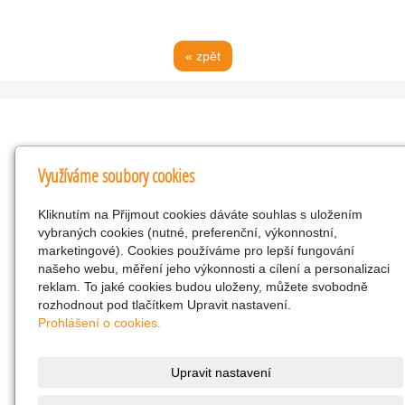
« zpět
Kontakty
Využíváme soubory cookies
KNK obchodní společnost s r.o.
Kliknutím na Přijmout cookies dáváte souhlas s uložením
Komenského 127, Žacléř, 542 01 Číslo účtu:
vybraných cookies (nutné, preferenční, výkonnostní,
286293602/0300
marketingové). Cookies používáme pro lepší fungování
25298518
našeho webu, měření jeho výkonnosti a cílení a personalizaci
reklam. To jaké cookies budou uloženy, můžete svobodně
CZ25298518
rozhodnout pod tlačítkem Upravit nastavení.
info@drogerienacestach.cz
Prohlášení o cookies.
www.drogerienacestach.cz
739366075
Upravit nastavení
Facebook